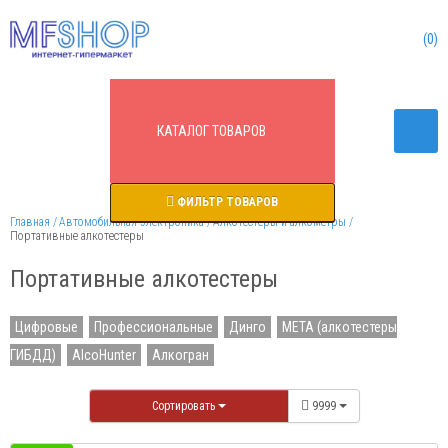
0
КАТАЛОГ
ТОВАРОВ
ФИЛЬТР ТОВАРОВ
Главная
Автомобильная электроника
Алкотестеры и алкометры
Портативные алкотестеры
Портативные алкотестеры
Цифровые
Профессиональные
Динго
МЕТА (алкотестеры
ГИБДД)
AlcoHunter
Алкогран
Сортировать
9999