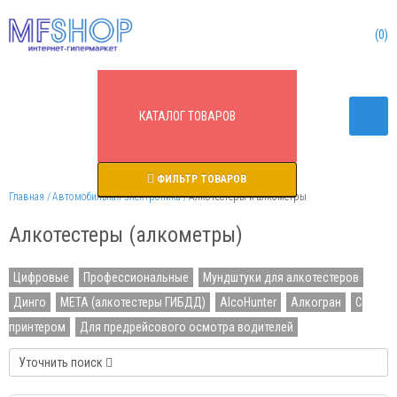
0
КАТАЛОГ
ТОВАРОВ
ФИЛЬТР ТОВАРОВ
Главная
Автомобильная электроника
Алкотестеры и алкометры
Алкотестеры (алкометры)
Цифровые
Профессиональные
Мундштуки для алкотестеров
Динго
МЕТА (алкотестеры ГИБДД)
AlcoHunter
Алкогран
С
принтером
Для предрейсового осмотра водителей
Уточнить поиск