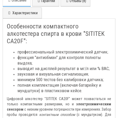
Описание
Гарантии
Отзывы (8)
Характеристики
Особенности компактного
алкотестера спирта в крови "SITITEK
CA20F":
профессиональный электрохимический датчик
;
функция "антиобман" для контроля полноты
выдоха;
выводит на дисплей результат в мг/л или % ВАС;
звуковая и визуальная сигнализация
;
минимум 500 тестов без калибровки датчика;
полная комплектация (включая батарейку и
мундштуки) в пластиковом кейсе.
Цифровой алкотестер "SITITEK CA20F" может похвастаться не
только компактными размерами, но и
электрохимическим
сенсором
с низким уровнем погрешности при измерениях. Забор
пробы проводится
контактным способом
(с мундштуком). Для