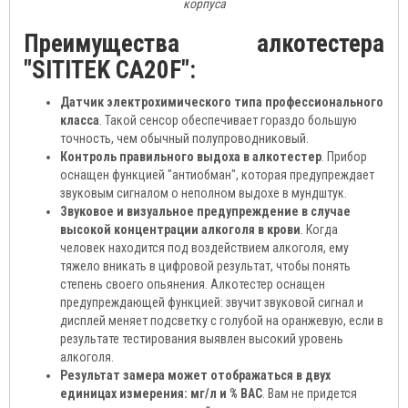
корпуса
Преимущества алкотестера
"SITITEK CA20F":
Датчик электрохимического типа профессионального
класса
. Такой сенсор обеспечивает гораздо большую
точность, чем обычный полупроводниковый.
Контроль правильного выдоха в алкотестер
. Прибор
оснащен функцией "антиобман", которая предупреждает
звуковым сигналом о неполном выдохе в мундштук.
Звуковое и визуальное предупреждение в случае
высокой концентрации алкоголя в крови
. Когда
человек находится под воздействием алкоголя, ему
тяжело вникать в цифровой результат, чтобы понять
степень своего опьянения. Алкотестер оснащен
предупреждающей функцией: звучит звуковой сигнал и
дисплей меняет подсветку с голубой на оранжевую, если в
результате тестирования выявлен высокий уровень
алкоголя.
Результат замера может отображаться в двух
единицах измерения: мг/л и % ВАС
. Вам не придется