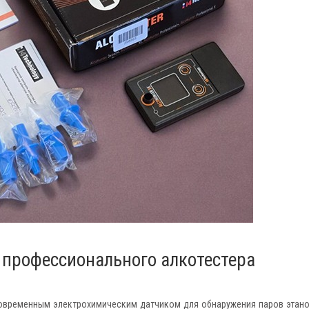
 профессионального алкотестера
современным электрохимическим датчиком для обнаружения паров этано