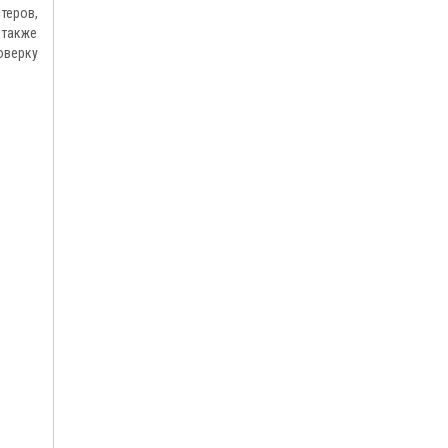
теров,
 также
оверку