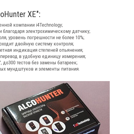
oHunter XE":
енной компании i4Technology;
ки благодаря электрохимическому датчику;
я, уровень погрешности не более 10%;
оходит двойную систему контроля;
етная индикация степеней опьянения;
 перевод в удобную единицу измерения;
", до300 тестов без замены батареек;
вых мундштуков и элементы питания.