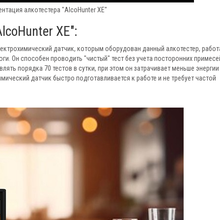
нтация алкотестера "AlcoHunter XE"
lcoHunter XE":
лектрохимический датчик, которым оборудован данный алкотестер, работ
ги. Он способен проводить "чистый" тест без учета посторонних примесе
лять порядка 70 тестов в сутки, при этом он затрачивает меньше энергии
мический датчик быстро подготавливается к работе и не требует частой