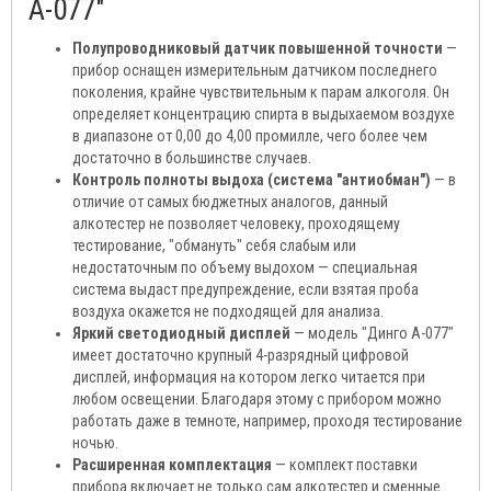
А-077"
Полупроводниковый датчик повышенной точности
—
прибор оснащен измерительным датчиком последнего
поколения, крайне чувствительным к парам алкоголя. Он
определяет концентрацию спирта в выдыхаемом воздухе
в диапазоне от 0,00 до 4,00 промилле, чего более чем
достаточно в большинстве случаев.
Контроль полноты выдоха (система "антиобман")
— в
отличие от самых бюджетных аналогов, данный
алкотестер не позволяет человеку, проходящему
тестирование, "обмануть" себя слабым или
недостаточным по объему выдохом — специальная
система выдаст предупреждение, если взятая проба
воздуха окажется не подходящей для анализа.
Яркий светодиодный дисплей
— модель "Динго А-077"
имеет достаточно крупный 4-разрядный цифровой
дисплей, информация на котором легко читается при
любом освещении. Благодаря этому с прибором можно
работать даже в темноте, например, проходя тестирование
ночью.
Расширенная комплектация
— комплект поставки
прибора включает не только сам алкотестер и сменные