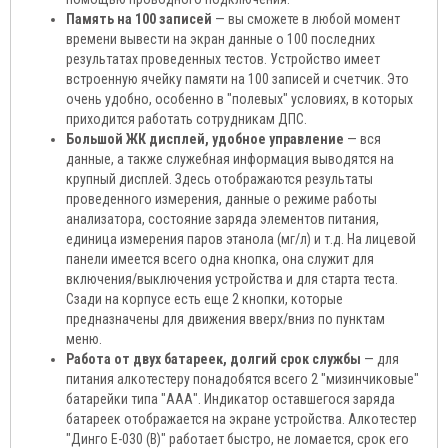
Память на 100 записей
— вы сможете в любой момент
времени вывести на экран данные о 100 последних
результатах проведенных тестов. Устройство имеет
встроенную ячейку памяти на 100 записей и счетчик. Это
очень удобно, особенно в "полевых" условиях, в которых
приходится работать сотрудникам ДПС.
Большой ЖК дисплей, удобное управление
— вся
данные, а также служебная информация выводятся на
крупный дисплей. Здесь отображаются результаты
проведенного измерения, данные о режиме работы
анализатора, состояние заряда элементов питания,
единица измерения паров этанола (мг/л) и т.д. На лицевой
панели имеется всего одна кнопка, она служит для
включения/выключения устройства и для старта теста.
Сзади на корпусе есть еще 2 кнопки, которые
предназначены для движения вверх/вниз по пунктам
меню.
Работа от двух батареек, долгий срок службы
— для
питания алкотестеру понадобятся всего 2 "мизинчиковые"
батарейки типа "ААА". Индикатор оставшегося заряда
батареек отображается на экране устройства. Алкотестер
"Динго Е-030 (В)" работает быстро, не ломается, срок его