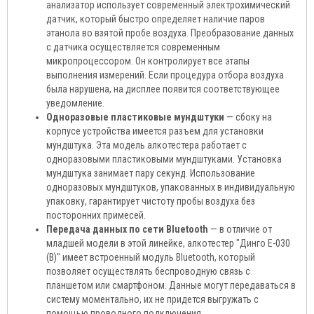
анализатор использует современный электрохимический
датчик, который быстро определяет наличие паров
этанола во взятой пробе воздуха. Преобразование данных
с датчика осуществляется современным
микропроцессором. Он контролирует все этапы
выполнения измерений. Если процедура отбора воздуха
была нарушена, на дисплее появится соответствующее
уведомление.
Одноразовые пластиковые мундштуки
— сбоку на
корпусе устройства имеется разъем для установки
мундштука. Эта модель алкотестера работает с
одноразовыми пластиковыми мундштуками. Установка
мундштука занимает пару секунд. Использование
одноразовых мундштуков, упакованных в индивидуальную
упаковку, гарантирует чистоту пробы воздуха без
посторонних примесей.
Передача данных по сети Bluetooth
— в отличие от
младшей модели в этой линейке, алкотестер "Динго Е-030
(B)" имеет встроенный модуль Bluetooth, который
позволяет осуществлять беспроводную связь с
планшетом или смартфоном. Данные могут передаваться в
систему моментально, их не придется выгружать с
помощью проводного подключения.