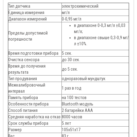
Тип датчика
электрохимический
Единица измерения
мг/л
Диапазон измерений
0-0,95 мг/л
в диапазоне 0-0,3 мг/л ±0,03
мг/л;
Пределы допустимой
в диапазоне свыше 0,3-0,9 мг/
погрешности
л ±10%.
Время подготовки прибора
5 сек.
Очистка сенсора
до 30 сек.
Время до получения
до 5 сек.
результата
Тип продувания
одноразовый мундштук
Межкалибровочный
1 раз в год
интервал
Память прибора
на 100 тестов
Особенности прибора
Bluetooth модуль
Способ питания
2 батарейки ААА
Средняя наработка на отказ
8000 часов
Срок службы прибора
5 лет
Размер
105х51х17
Вес
83 г