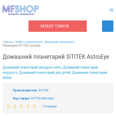
0
КАТАЛОГ
ТОВАРОВ
Главная
Хобби и развлечения
Домашние планетарии
Планетарий SITITEK AstroEye
Домашний планетарий SITITEK AstroEye
Домашний планетарий звездное небо
,
Домашний планетарий
недорого
,
Домашний планетарий для детей
,
Домашние планетарии
Sititek
Производитель:
SITITEK
Код товара:
SITITEK AstroEye
7 отзывов