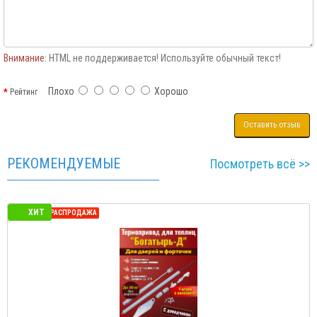
Внимание:
HTML не поддерживается! Используйте обычный текст!
Плохо
Хорошо
Рейтинг
Оставить отзыв
РЕКОМЕНДУЕМЫЕ
Посмотреть всё >>
ХИТ
РАСПРОДАЖА
СЕЗОННАЯ Р