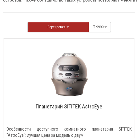
островов. Также большинство таких устройств позволяют менять 
Сортировка
9999
Планетарий SITITEK AstroEye
Особенности доступного комнатного планетария SITITEK
"AstroEye": лучшая цена за модель с двум..