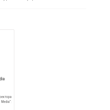
dia
оектора
edia":