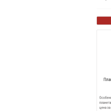
Пла
Особен
планета
цена за