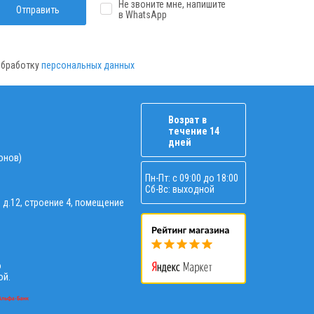
Не звоните мне, напишите
Отправить
в WhatsApp
 обработку
персональных данных
Возрат в
течение 14
дней
ионов)
Пн-Пт: с 09:00 до 18:00
Сб-Вс: выходной
, д.12, строение 4, помещение
о
ой.