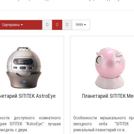
Сортировка
9999
нетарий SITITEK AstroEye
Планетарий SITITEK Me
ности доступного комнатного
Особенности музыкального пр
рия SITITEK "AstroEye": лучшая
звездного неба "SITITEK M
 модель с двум..
уникальный планетарий со в..