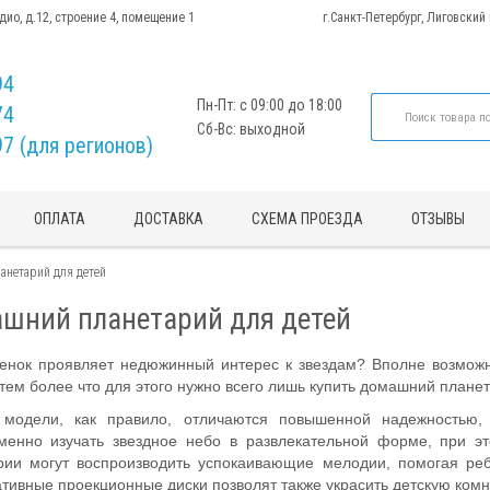
адио, д.12, строение 4, помещение 1
г.Санкт-Петербург, Лиговский
94
Пн-Пт: с 09:00 до 18:00
74
Сб-Вс: выходной
97 (для регионов)
ОПЛАТА
ДОСТАВКА
СХЕМА ПРОЕЗДА
ОТЗЫВЫ
анетарий для детей
шний планетарий для детей
енок проявляет недюжинный интерес к звездам? Вполне возможно
 тем более что для этого нужно всего лишь купить домашний планет
 модели, как правило, отличаются повышенной надежностью
менно изучать звездное небо в развлекательной форме, при э
рии могут воспроизводить успокаивающие мелодии, помогая ре
тивные проекционные диски позволят также украсить детскую ком