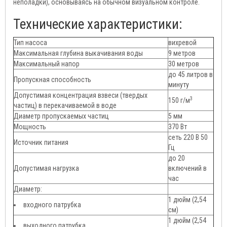
неполадки), основываясь на обычном визуальном контроле.
Технические характеристики:
Тип насоса
вихревой
Максимальная глубина выкачивания воды
9 метров
Максимальный напор
30 метров
до 45 литров в
Пропускная способность
минуту
Допустимая концентрация взвеси (твердых
3
150 г/м
частиц) в перекачиваемой в воде
Диаметр пропускаемых частиц
5 мм
Мощность
370 Вт
сеть 220 В 50
Источник питания
Гц
до 20
Допустимая нагрузка
включений в
час
Диаметр:
1 дюйм (2,54
входного патрубка
см)
1 дюйм (2,54
выходного патрубка