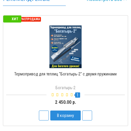
ХИТ
СЕЗОННАЯ РАСПРОДАЖА
Богатырь-2" с двумя пружинами
Термопривод для теплиц
гатырь-2
Бог
1
50.00 р.
1 5
 корзину
В 