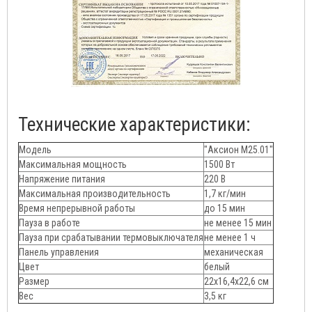
Технические характеристики:
Модель
"Аксион М25.01"
Максимальная мощность
1500 Вт
Напряжение питания
220 В
Максимальная производительность
1,7 кг/мин
Время непрерывной работы
до 15 мин
Пауза в работе
не менее 15 мин
Пауза при срабатывании термовыключателя
не менее 1 ч
Панель управления
механическая
Цвет
белый
Размер
22х16,4х22,6 см
Вес
3,5 кг