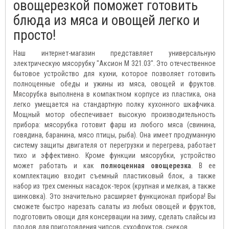
овощерезкой поможет готовить
блюда из мяса и овощей легко и
просто!
Наш интернет-магазин представляет универсальную
электрическую мясорубку "Аксион М 321.03". Это отечественное
бытовое устройство для кухни, которое позволяет готовить
полноценные обеды и ужины из мяса, овощей и фруктов.
Мясорубка выполнена в компактном корпусе из пластика, она
легко умещается на стандартную полку кухонного шкафчика.
Мощный мотор обеспечивает высокую производительность
прибора: мясорубка готовит фарш из любого мяса (свинина,
говядина, баранина, мясо птицы, рыба). Она имеет продуманную
систему защиты двигателя от перегрузки и перегрева, работает
тихо и эффективно. Кроме функции мясорубки, устройство
может работать и как
полноценная овощерезка
. В ее
комплектацию входит съемный пластиковый блок, а также
набор из трех сменных насадок-терок (крупная и мелкая, а также
шинковка). Это значительно расширяет функционал прибора! Вы
сможете быстро нарезать салаты из любых овощей и фруктов,
подготовить овощи для консервации на зиму, сделать слайсы из
плодов для приготовления чипсов, сухофруктов, снеков.