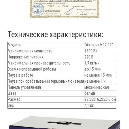
Технические характеристики:
Модель
"Аксион М32.02"
Максимальная мощность
1500 Вт
Напряжение питания
220 В
Максимальная производительность
1,7 кг/мин
Время непрерывной работы
до 15 мин
Пауза в работе
не менее 15 мин
Пауза при срабатывании термовыключателя
не менее 1 ч
Панель управления
механическая
Цвет
белый
Размер
23,55х16,2х23,6 см
Вес
4,1 кг