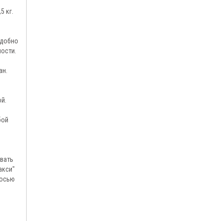
5 кг.
удобно
ности.
ан.
й.
бой
вать
акси"
 осью