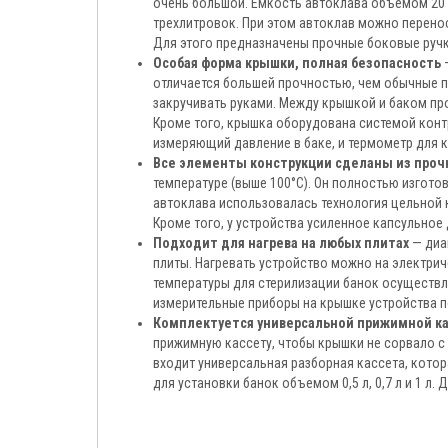
очень большой. Емкость автоклава объемом 20 л 
трехлитровок. При этом автоклав можно переносит
Для этого предназначены прочные боковые ручк
Особая форма крышки, полная безопасность
—
отличается большей прочностью, чем обычные п
закручивать руками. Между крышкой и баком пр
Кроме того, крышка оборудована системой конт
измеряющий давление в баке, и термометр для к
Все элементы конструкции сделаны из проч
температуре (выше 100°С). Он полностью изгото
автоклава использовалась технология цельной к
Кроме того, у устройства усиленное капсульное 
Подходит для нагрева на любых плитах
— диа
плиты. Нагревать устройство можно на электрич
температуры для стерилизации банок осуществля
измерительные приборы на крышке устройства п
Комплектуется универсальной прижимной к
прижимную кассету, чтобы крышки не сорвало с
входит универсальная разборная кассета, кото
для установки банок объемом 0,5 л, 0,7 л и 1 л. 