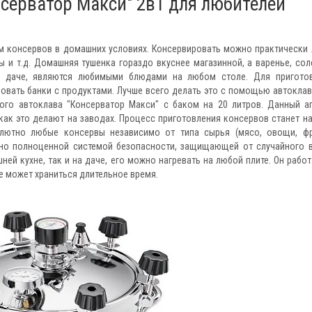
нсерватор Макси" 2в1 для любителей
ем консервов в домашних условиях. Консервировать можно практически
бы и т.д. Домашняя тушенка гораздо вкуснее магазинной, а варенье, сол
а даче, являются любимыми блюдами на любом столе. Для пригото
овать банки с продуктами. Лучше всего делать это с помощью автоклав
ого автоклава "Консерватор Макси" с баком на 20 литров. Данный а
как это делают на заводах. Процесс приготовления консервов станет н
лютно любые консервы независимо от типа сырья (мясо, овощи, фр
но полноценной системой безопасности, защищающей от случайного 
й кухне, так и на даче, его можно нагревать на любой плите. Он работ
ве может храниться длительное время.