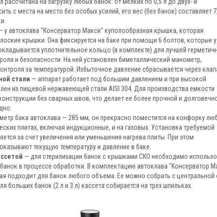
рассчитана на загрузку любых банок: от мелких по 0,5 л до двух- и
ь с места на место без особых усилий, его вес (без банок) составляет 7,
и.
 у автоклава "Консерватор Макси" куполообразная крышка, которая
лоские крышки. Она фиксируется на баке при помощи 6 болтов, которые 
окладывается уплотнительное кольцо (в комплекте) для лучшей герметич
роля и безопасности. На ней установлен биметаллический манометр,
онтроля за температурой. Избыточное давление сбрасывается через клап
ной стали
— аппарат работает под большим давлением и при высокой
влен из пищевой нержавеющей стали AISI 304. Для производства емкости
онструкции без сварных швов, что делает ее более прочной и долговечно
дно.
метр бака автоклава — 285 мм, он прекрасно поместится на конфорку лю
еских плитах, включая индукционные, и на газовых. Установка требуемой
ется за счет увеличения или уменьшения нагрева плиты. При этом
оказывают текущую температуру и давление в баке.
ассетой
— для стерилизации банок с крышками СКО необходимо использо
 банок в процессе обработки. В комплектацию автоклава "Консерватор М
рая подходит для банок любого объема. Ее можно собрать с центральной
Для больших банок (2 л и 3 л) кассета собирается на трех шпильках.