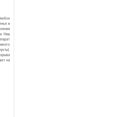
 любое
енья и
вления
а. Наш
ппарат
амного
укты).
взрыва
ает на