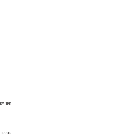
ру при
 шести