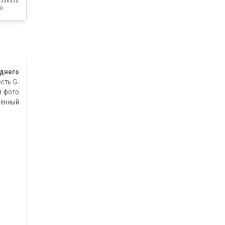
 заказа
й
днего
сть G-
и фото
оенный