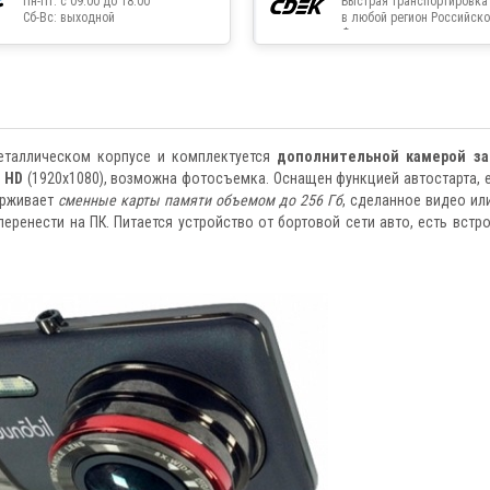
Пн-Пт: с 09:00 до 18:00
Быстрая транспортировка
Сб-Вс: выходной
в любой регион Российско
Федерации
металлическом корпусе и комплектуется
дополнительной камерой за
l HD
(1920x1080), возможна фотосъемка. Оснащен функцией автостарта, е
ерживает
сменные карты памяти объемом до 256 Гб
, сделанное видео ил
перенести на ПК. Питается устройство от бортовой сети авто, есть встр