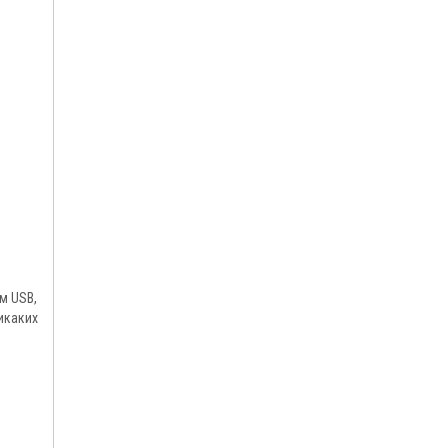
м USB,
икаких