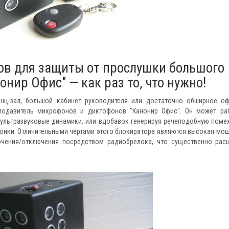
ов для защиты от прослушки большого
нир Офис" — как раз то, что нужно!
енц-зал, большой кабинет руководителя или достаточно обширное о
 подавитель микрофонов и диктофонов "Канонир Офис". Он может ра
ультразвуковые динамики, или вдобавок генерируя речеподобную помех
лонки. Отличительными чертами этого блокиратора являются высокая мо
ючения/отключения посредством радиобрелока, что существенно рас