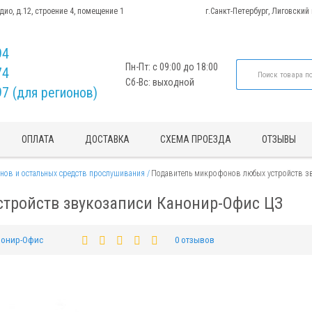
адио, д.12, строение 4, помещение 1
г.Санкт-Петербург, Лиговский
94
Пн-Пт: с 09:00 до 18:00
74
Сб-Вс: выходной
97 (для регионов)
ОПЛАТА
ДОСТАВКА
СХЕМА ПРОЕЗДА
ОТЗЫВЫ
ов и остальных средств прослушивания
Подавитель микрофонов любых устройств з
тройств звукозаписи Канонир-Офис ЦЗ
нонир-Офис
0 отзывов