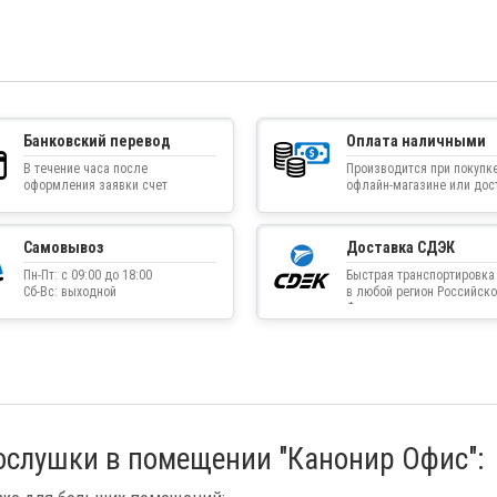
Банковский перевод
Оплата наличными
В течение часа после
Производится при покупке
оформления заявки счет
офлайн-магазине или дос
приходит на указанную
товара курьером
электронную почту
Самовывоз
Доставка СДЭК
Пн-Пт: с 09:00 до 18:00
Быстрая транспортировка
Сб-Вс: выходной
в любой регион Российско
Федерации
рослушки в помещении "Канонир Офис":