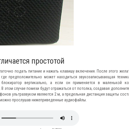
тличается простотой
таточно подать питание и нажать клавишу включения. После этого жела
, где предположительно может находиться звукозаписывающая техник
блокиратор вертикально, а если он применяется в маленькой ко
 В этом случае помехи будут отражаться от потолка, создавая дополнит
онов ультразвуком являются 2 м, а предельная дистанция защиты сост
я можно прослушав нижеприведенные аудиофайлы.