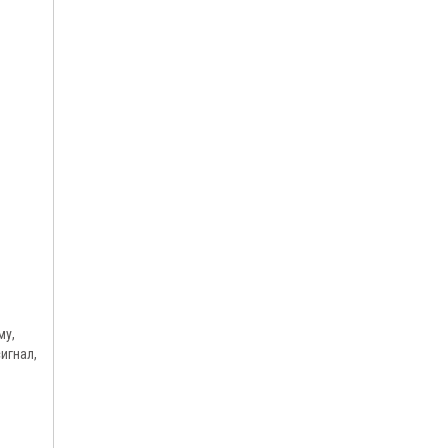
му,
игнал,