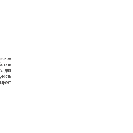
фисное
ботать
у, для
щность
ширяет