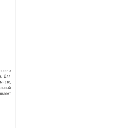
тельно
а. Для
мнате,
ельный
авляет