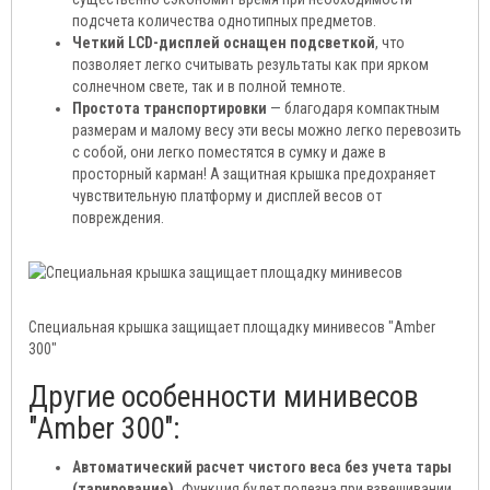
подсчета количества однотипных предметов.
Четкий LCD-дисплей оснащен подсветкой
, что
позволяет легко считывать результаты как при ярком
солнечном свете, так и в полной темноте.
Простота транспортировки
— благодаря компактным
размерам и малому весу эти весы можно легко перевозить
с собой, они легко поместятся в сумку и даже в
просторный карман! А защитная крышка предохраняет
чувствительную платформу и дисплей весов от
повреждения.
Специальная крышка защищает площадку минивесов "Аmber
300"
Другие особенности минивесов
"Аmber 300":
Автоматический расчет чистого веса без учета тары
(тарирование).
Функция будет полезна при взвешивании