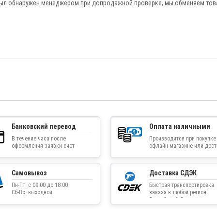
был обнаружен менеджером при допродажной проверке, мы обменяем тов
Банковский перевод
Оплата наличными
В течение часа после
Производится при покупке
оформления заявки счет
офлайн-магазине или дос
приходит на указанную
товара курьером
электронную почту
Самовывоз
Доставка СДЭК
Пн-Пт: с 09:00 до 18:00
Быстрая транспортировка
Сб-Вс: выходной
заказа в любой регион
Российской Федерации