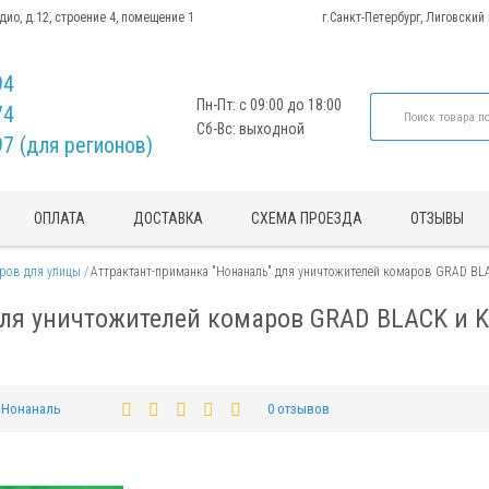
адио, д.12, строение 4, помещение 1
г.Санкт-Петербург, Лиговский
94
Пн-Пт: с 09:00 до 18:00
74
Сб-Вс: выходной
97 (для регионов)
ОПЛАТА
ДОСТАВКА
СХЕМА ПРОЕЗДА
ОТЗЫВЫ
ров для улицы
Аттрактант-приманка "Нонаналь" для уничтожителей комаров GRAD BL
ля уничтожителей комаров GRAD BLACK и 
Нонаналь
0 отзывов