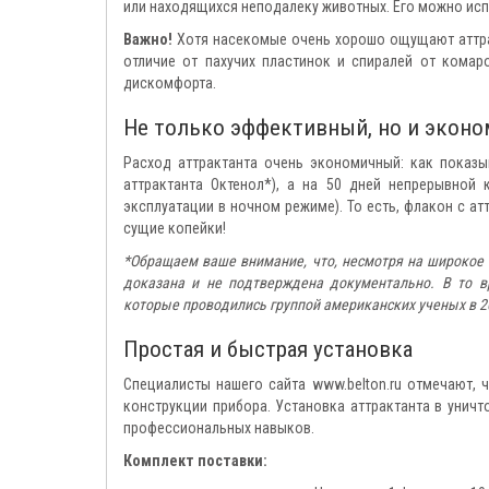
или находящихся неподалеку животных. Его можно исп
Важно!
Хотя насекомые очень хорошо ощущают аттрак
отличие от пахучих пластинок и спиралей от комар
дискомфорта.
Не только эффективный, но и эконо
Расход аттрактанта очень экономичный: как показы
аттрактанта Октенол*), а на 50 дней непрерывной
эксплуатации в ночном режиме). То есть, флакон с а
сущие копейки!
*Обращаем ваше внимание, что, несмотря на широкое п
доказана и не подтверждена документально. В то 
которые проводились группой американских ученых в 2
Простая и быстрая установка
Специалисты нашего сайта www.belton.ru отмечают, ч
конструкции прибора. Установка аттрактанта в уничт
профессиональных навыков.
Комплект поставки: