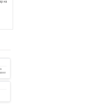
ар на
 в
тавке