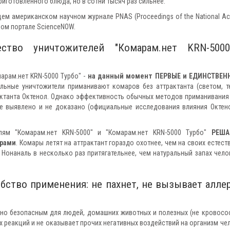
иготовленного блюда, но в сотни тысяч раз сильнее.
ем американском научном журнале PNAS (Proceedings of the National A
ном портале ScienceNOW.
ство уничтожителей "Комарам.нет KRN-500
арам.нет KRN-5000 Турбо" -
на данный момент ПЕРВЫЕ и ЕДИНСТВЕНН
альные уничтожители приманивают комаров без аттрактанта (светом, т
актанта Октенол. Однако эффективность обычных методов приманивания
не выявлено и не доказано (официальные исследования влияния Октен
лям "Комарам.нет KRN-5000" и "Комарам.нет KRN-5000 Турбо"
РЕШ
орами
. Комары летят на аттрактант гораздо охотнее, чем на своих естест
 Нонаналь в несколько раз притягательнее, чем натуральный запах чело
бство применения: не пахнет, не вызывает аллер
нно безопасным для людей, домашних животных и полезных (не кровосо
х реакций и не оказывает прочих негативных воздействий на организм че