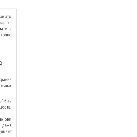
ов это
парата
ям
или
аточно
о
крайне
ельных
 16-ти
ществ,
ую они
т даже
щущает