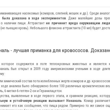
риманивающее насекомых (комаров, слепней, мошек и др.). Среди аналог
о была доказана в ходе экспериментов
. Даже малейшие дозы пре
 о наличии пищи. Аттрактант
не причинит вреда окружающим люд
(не пьющих кровь). Небольшого флакона аттрактанта (10 мл) будет дост
аналь
-
лучшая приманка для кровососов. Доказан
 которое содержится в поте теплокровных животных и является 
наналь был открыт в 2009 году американскими учеными в ходе длит
му:
и химический состав пота излюбленных жертв комаров и др. кровососов:
 В ходе анализа было обнаружено более 100 различных ароматических ве
, 6-метил-6-гептен-2-он и Геранилацетон.
щества, выявленные в ходе первого этапа, и сравнили реакцию, котор
льную и устойчивую реакцию вызывает Нонаналь
. Комар различае
инимает его как сообщение, что пища рядом. Примерно то же самое о