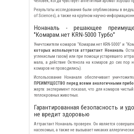
человек, когда чувствует аппетитный аромат хорошо пр
Результаты исследования были опубликованы в ведущ
of Sciences), а также на крупном научно-информацион
Нонаналь - решающее преимуще
"Комарам.нет KRN-5000 Турбо"
Уничтожители комаров "Комарам.нет KRN-5000" и "Ком
которых используется аттрактант Нонаналь
. Ост
углекислым газом) или при помощи устаревшего аттр
мала, а действие Октенола на комаров до сих пор 
комаров не проводились).
Использование Нонаналя обеспечивает уничтожите
ПРЕИМУЩЕСТВО перед всеми аналогичными приб
жертв: эксперимент показал, что для комаров чистый
теплокровных животных.
Гарантированная безопасность и удо
не вредит здоровью
Аттрактант Нонаналь проверен. Он является соверше
насекомых, а также не вызывает никаких аллергически