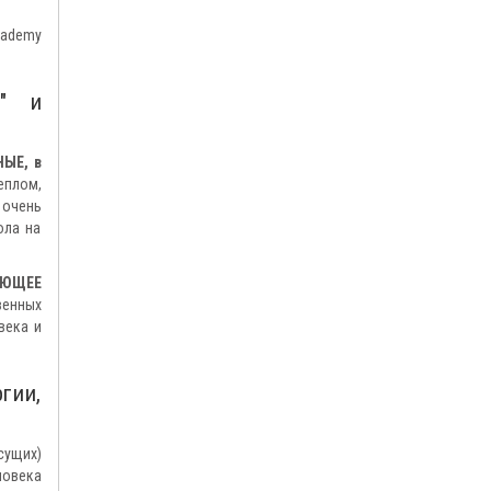
cademy
0" и
ЫЕ, в
еплом,
 очень
ола на
АЮЩЕЕ
венных
века и
гии,
сущих)
ловека