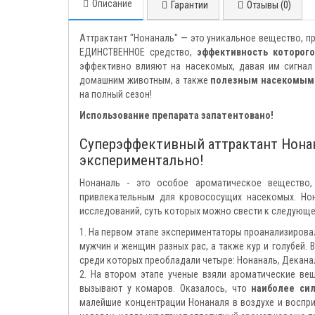
Описание
Гарантии
Отзывы (0)
Аттрактант "Нонаналь" — это уникальное вещество, п
ЕДИНСТВЕННОЕ средство,
эффективность которог
эффективно влияют на насекомых, давая им сигнал
домашним животным, а также
полезным насекомым
на полный сезон!
Использование препарата запатентовано!
Суперэффективный аттрактант Нон
экспериментально!
Нонаналь - это особое ароматическое вещество,
привлекательным для кровососущих насекомых. Но
исследований, суть которых можно свести к следующе
1. На первом этапе экспериментаторы проанализировал
мужчин и женщин разных рас, а также кур и голубей.
среди которых преобладали четыре: Нонаналь, Деканаль
2. На втором этапе ученые взяли ароматические ве
вызывают у комаров. Оказалось, что
наиболее си
малейшие концентрации Нонаналя в воздухе и воспр