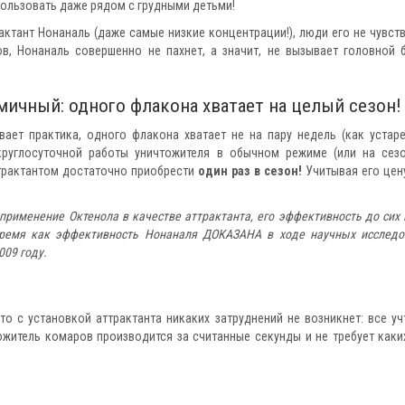
ользовать даже рядом с грудными детьми!
тант Нонаналь (даже самые низкие концентрации!), люди его не чувств
ов, Нонаналь совершенно не пахнет, а значит, не вызывает головной 
мичный: одного флакона хватает на целый сезон!
вает практика, одного флакона хватает не на пару недель (как устар
 круглосуточной работы уничтожителя в обычном режиме (или на сез
ттрактантом достаточно приобрести
один раз в сезон!
Учитывая его цен
рименение Октенола в качестве аттрактанта, его эффективность до сих 
время как эффективность Нонаналя ДОКАЗАНА в ходе научных исследо
009 году.
то с установкой аттрактанта никаких затруднений не возникнет: все уч
ожитель комаров производится за считанные секунды и не требует каки