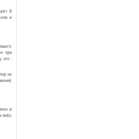
уют. В
боли и
евшего
он при
у, это
-
пор не
ваний,
тено в
х-либо