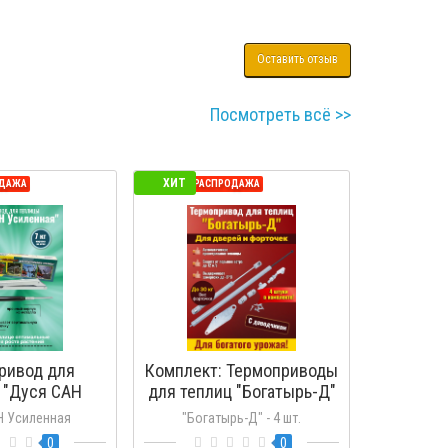
Оставить отзыв
Посмотреть всё >>
ХИТ
ОДАЖА
СЕЗОННАЯ РАСПРОДАЖА
ривод для
Комплект: Термоприводы
 "Дуся САН
для теплиц "Богатырь-Д"
енная"
- 4 шт.
Н Усиленная
"Богатырь-Д" - 4 шт.
0
0