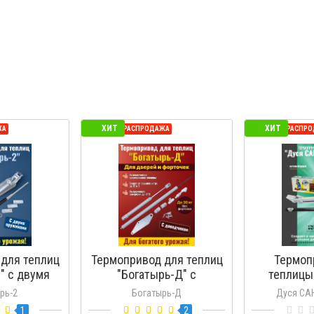
ХИТ
ХИТ
ЖА
СЕЗОННАЯ РАСПРОДАЖА
СЕЗОННАЯ РАСПР
для теплиц
Термопривод для теплиц
Термоп
" с двумя
"Богатырь-Д" с
теплицы
нами
доводчиком
Усил
рь-2
Богатырь-Д
Дуся СА
1
2