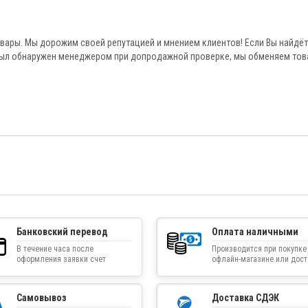
овары. Мы дорожим своей репутацией и мнением клиентов! Если Вы найдёт
был обнаружен менеджером при допродажной проверке, мы обменяем тов
Банковский перевод
Оплата наличными
В течение часа после
Производится при покупке
оформления заявки счет
офлайн-магазине или дос
приходит на указанную
товара курьером
электронную почту
Самовывоз
Доставка СДЭК