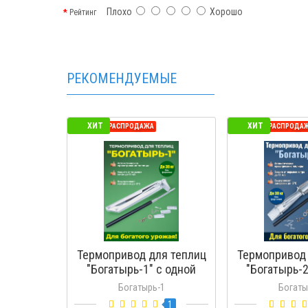
Плохо
Хорошо
Рейтинг
РЕКОМЕНДУЕМЫЕ
ХИТ
ХИТ
СЕЗОННАЯ РАСПРОДАЖА
СЕЗОННАЯ РАСПРОДА
Термопривод для теплиц
Термопривод 
"Богатырь-1" с одной
"Богатырь-2
пружиной
пружи
Богатырь-1
Богаты
1