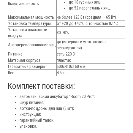
до 10 гусиных яиц;
Вместительность
до 52 перепелиных яиц.
Максимальная мощность
не более 120 Вт (средняя — 65 Вт)
Установка температуры
от +20 до +42°C с точностью 0,1°C
Установка влажности
30-70%
воздуха
да (интервал и угол наклона
Автопереворачивание яиц
регулируются)
Питание
сеть 220 В
Материал корпуса
пластик
Габаритные размеры
500х410х160 мм
Вес
4,5 кг
Комплект поставки:
автоматический инкубатор "Rcom 20 Pro";
шнур питания;
лотки-поддоны для яиц (3 шт);
инструкция;
гарантийный талон;
упаковка.