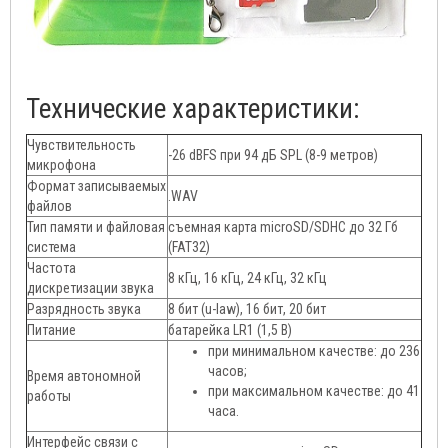
Технические характеристики:
Чувствительность
-26 dBFS при 94 дБ SPL (8-9 метров)
микрофона
Формат записываемых
.WAV
файлов
Тип памяти и файловая
съемная карта microSD/SDHC до 32 Гб
система
(FAT32)
Частота
8 кГц, 16 кГц, 24 кГц, 32 кГц
дискретизации звука
Разрядность звука
8 бит (u-law), 16 бит, 20 бит
Питание
батарейка LR1 (1,5 В)
при минимальном качестве: до 236
часов;
Время автономной
при максимальном качестве: до 41
работы
часа.
Интерфейс связи с