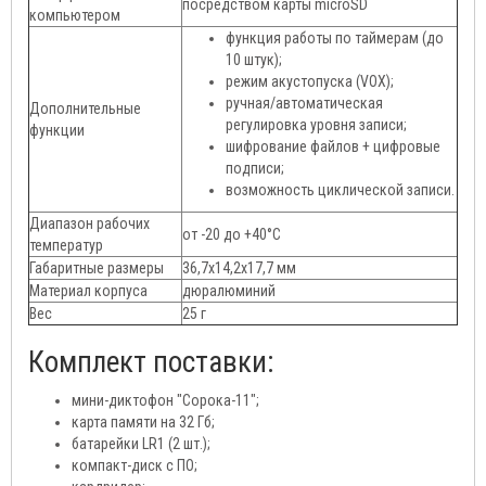
посредством карты microSD
компьютером
функция работы по таймерам (до
10 штук);
режим акустопуска (VOX);
ручная/автоматическая
Дополнительные
регулировка уровня записи;
функции
шифрование файлов + цифровые
подписи;
возможность циклической записи.
Диапазон рабочих
от -20 до +40°C
температур
Габаритные размеры
36,7x14,2x17,7 мм
Материал корпуса
дюралюминий
Вес
25 г
Комплект поставки:
мини-диктофон "Сорока-11";
карта памяти на 32 Гб;
батарейки LR1 (2 шт.);
компакт-диск с ПО;