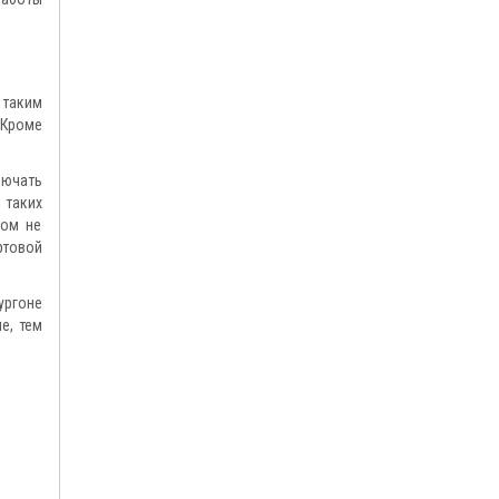
 таким
 Кроме
лючать
 таких
том не
ртовой
ургоне
е, тем