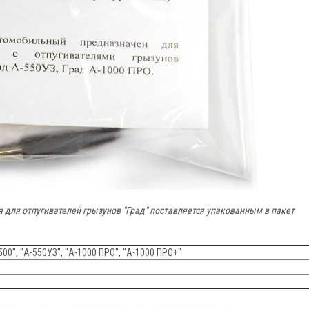
 для отпугивателей грызунов "Град" поставляется упакованным в пакет
500", "А-550УЗ", "А-1000 ПРО", "А-1000 ПРО+"