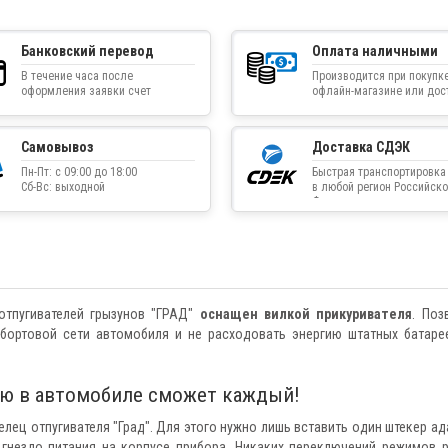
Банковский перевод
Оплата наличными
В течение часа после
Производится при покупке
оформления заявки счет
офлайн-магазине или дос
приходит на указанную
товара курьером
электронную почту
Самовывоз
Доставка СДЭК
Пн-Пт: с 09:00 до 18:00
Быстрая транспортировка
Сб-Вс: выходной
в любой регион Российско
Федерации
отпугивателей грызунов "ГРАД"
оснащен вилкой прикуривателя
. Поз
 бортовой сети автомобиля и не расходовать энергию штатных батаре
лю в автомобиле сможет каждый!
ец отпугивателя "Град". Для этого нужно лишь вставить один штекер ад
в гнездо питания на корпусе прибора. Никаких переключений режимов 