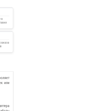
 в
тавке
 заказа
й
воляет
ек или
аптера
работы