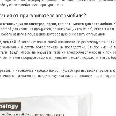
работу от автомобильного прикуривателя.
тания от прикуривателя автомобиля?
ми отключениями электроэнергии, где есть место для автомобиля.
К
огреб для хранения продуктов, привлекающих грызунов), склады и т.п.
 кабель из него в помещение, которое нужно избавить от грызунов.
д землей.
В условиях повышенной влажности не рекомендуется подк
х замыканий и других более печальных последствий. Однако именно в
тели "Град". Чтобы не нарушать технику электробезопасности и при э
нтов питания в корпусе самого отпугивателя, можно подключить его к бо
рызуны и насекомые нередко наносят ущерб при перевозке грузов в ф
ючить отпугиватель к гнезду прикуривателя и расположить его в фургон