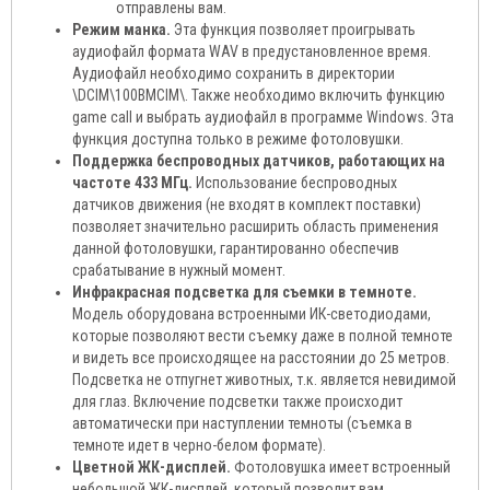
отправлены вам.
Режим манка.
Эта функция позволяет проигрывать
аудиофайл формата WAV в предустановленное время.
Аудиофайл необходимо сохранить в директории
\DCIM\100BMCIM\. Также необходимо включить функцию
game call и выбрать аудиофайл в программе Windows. Эта
функция доступна только в режиме фотоловушки.
Поддержка беспроводных датчиков, работающих на
частоте 433 МГц.
Использование беспроводных
датчиков движения (не входят в комплект поставки)
позволяет значительно расширить область применения
данной фотоловушки, гарантированно обеспечив
срабатывание в нужный момент.
Инфракрасная подсветка для съемки в темноте.
Модель оборудована встроенными ИК-светодиодами,
которые позволяют вести съемку даже в полной темноте
и видеть все происходящее на расстоянии до 25 метров.
Подсветка не отпугнет животных, т.к. является невидимой
для глаз. Включение подсветки также происходит
автоматически при наступлении темноты (съемка в
темноте идет в черно-белом формате).
Цветной ЖК-дисплей.
Фотоловушка имеет встроенный
небольшой ЖК-дисплей, который позволит вам