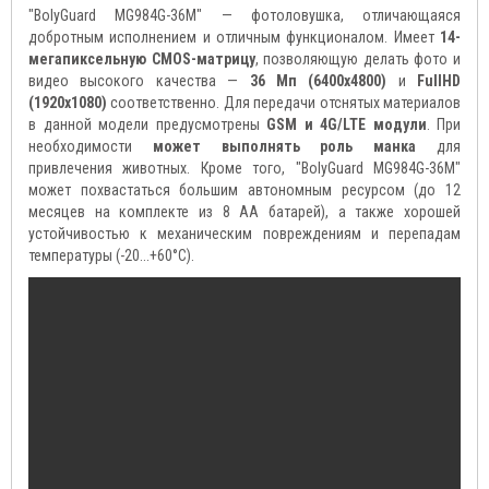
"BolyGuard MG984G-36M" — фотоловушка, отличающаяся
добротным исполнением и отличным функционалом. Имеет
14-
мегапиксельную CMOS-матрицу
, позволяющую делать фото и
видео высокого качества —
36 Мп (6400x4800)
и
FullHD
(1920х1080)
соответственно. Для передачи отснятых материалов
в данной модели предусмотрены
GSM и 4G/LTE модули
. При
необходимости
может выполнять роль манка
для
привлечения животных. Кроме того, "BolyGuard MG984G-36M"
может похвастаться большим автономным ресурсом (до 12
месяцев на комплекте из 8 АА батарей), а также хорошей
устойчивостью к механическим повреждениям и перепадам
температуры (-20...+60°С).