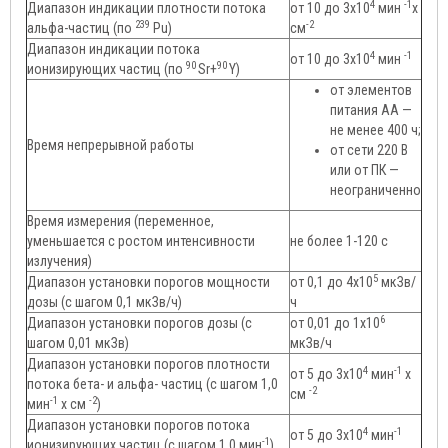
4
-1
Диапазон индикации плотности потока
от 10 до 3х10
мин
х
239
-2
альфа-частиц (по
Pu)
см
Диапазон индикации потока
4
-1
от 10 до 3х10
мин
90
90
ионизирующих частиц (по
Sr+
Y)
от элементов
питания АА —
не менее 400 ч;
Время непрерывной работы
от сети 220 В
или от ПК —
неограниченно
Время измерения (переменное,
уменьшается с ростом интенсивности
не более 1-120 с
излучения)
5
Диапазон установки порогов мощности
от 0,1 до 4х10
мкЗв/
дозы (с шагом 0,1 мкЗв/ч)
ч
6
Диапазон установки порогов дозы (с
от 0,01 до 1х10
шагом 0,01 мкЗв)
мкЗв/ч
Диапазон установки порогов плотности
4
-1
от 5 до 3х10
мин
х
потока бета- и альфа- частиц (с шагом 1,0
-2
см
-1
-2
мин
х см
)
Диапазон установки порогов потока
4
-1
от 5 до 3х10
мин
-1
ионизирующих частиц (с шагом 1,0 мин
)