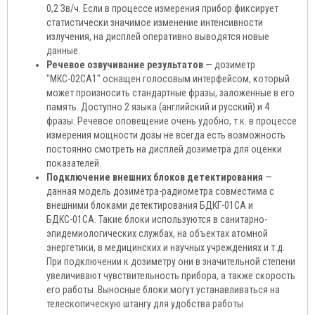
0,2 Зв/ч. Если в процессе измерения прибор фиксирует
статистически значимое изменение интенсивности
излучения, на дисплей оперативно выводятся новые
данные.
Речевое озвучивание результатов
— дозиметр
"МКС-02СА1" оснащен голосовым интерфейсом, который
может произносить стандартные фразы, заложенные в его
память. Доступно 2 языка (английский и русский) и 4
фразы. Речевое оповещение очень удобно, т.к. в процессе
измерения мощности дозы не всегда есть возможность
постоянно смотреть на дисплей дозиметра для оценки
показателей.
Подключение внешних блоков детектирования
—
данная модель дозиметра-радиометра совместима с
внешними блоками детектирования БДКГ-01СА и
БДКС-01СА. Такие блоки используются в санитарно-
эпидемиологических службах, на объектах атомной
энергетики, в медицинских и научных учреждениях и т.д.
При подключении к дозиметру они в значительной степени
увеличивают чувствительность прибора, а также скорость
его работы. Выносные блоки могут устанавливаться на
телескопическую штангу для удобства работы