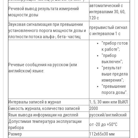
автоматический с
Речевой вывод результата измерений
интервалами 30, 60,
мощности дозы
120 с
Звуковая сигнализация при превышении
прерывистый сигнал
установленного порога мощности дозы и
с интервалом 1 с
плотности потока альфа-, бета- частиц
"прибор готов
к работе";
"прибор
выключен";
Речевые сообщения на русском (или
"результат
английском) языке:
выше предела
измерения";
"превышение
порога дозы".
Интервалы записей в журнал
1; 5; 30 мин или ВЫКЛ
Емкость журнала, количество записей
2000
Язык вывода информации на дисплей
русский/английский
Допустимая температура эксплуатации
от -20 до +50°С
прибора
Размер
112х65х30 мм