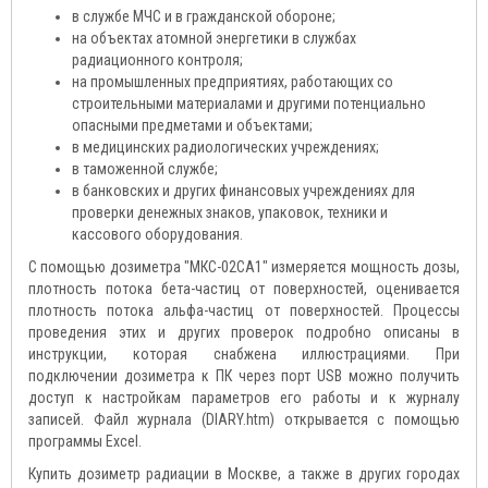
в службе МЧС и в гражданской обороне;
на объектах атомной энергетики в службах
радиационного контроля;
на промышленных предприятиях, работающих со
строительными материалами и другими потенциально
опасными предметами и объектами;
в медицинских радиологических учреждениях;
в таможенной службе;
в банковских и других финансовых учреждениях для
проверки денежных знаков, упаковок, техники и
кассового оборудования.
С помощью дозиметра "МКС-02СА1" измеряется мощность дозы,
плотность потока бета-частиц от поверхностей, оценивается
плотность потока альфа-частиц от поверхностей. Процессы
проведения этих и других проверок подробно описаны в
инструкции, которая снабжена иллюстрациями. При
подключении дозиметра к ПК через порт USB можно получить
доступ к настройкам параметров его работы и к журналу
записей. Файл журнала (DIARY.htm) открывается с помощью
программы Excel.
Купить дозиметр радиации в Москве, а также в других городах