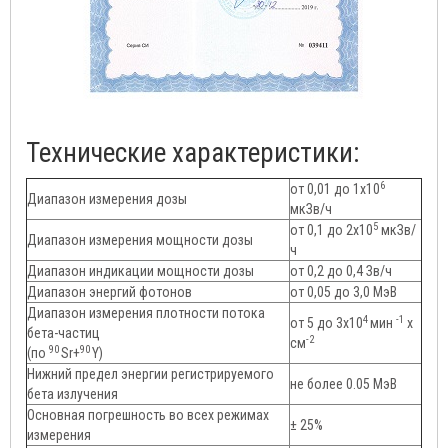
Технические характеристики:
6
от 0,01 до 1х10
Диапазон измерения дозы
мкЗв/ч
5
от 0,1 до 2х10
мкЗв/
Диапазон измерения мощности дозы
ч
Диапазон индикации мощности дозы
от 0,2 до 0,4 Зв/ч
Диапазон энергий фотонов
от 0,05 до 3,0 МэВ
Диапазон измерения плотности потока
4
-1
от 5 до 3х10
мин
х
бета-частиц
-2
см
90
90
(по
Sr+
Y)
Нижний предел энергии регистрируемого
не более 0.05 МэВ
бета излучения
Основная погрешность во всех режимах
± 25%
измерения