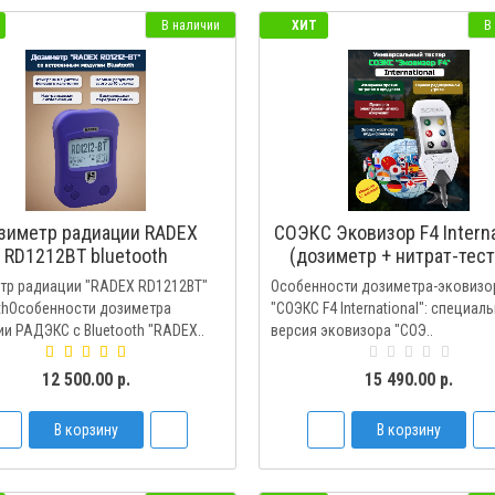
В наличии
ХИТ
В
зиметр радиации RADEX
СОЭКС Эковизор F4 Interna
RD1212BT bluetooth
(дозиметр + нитрат-тест
анализатор воды + инди
тр радиации "RADEX RD1212BT"
Особенности дозиметра-эковизо
ЭМ-поля)
thОсобенности дозиметра
"СОЭКС F4 International": специал
и РАДЭКС с Bluetooth "RADEX..
версия эковизора "СОЭ..
12 500.00 р.
15 490.00 р.
В корзину
В корзину