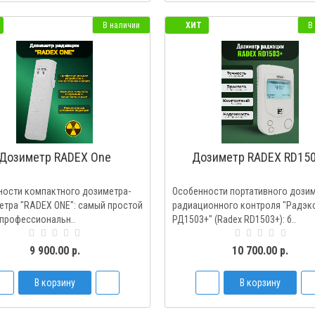
В наличии
ХИТ
В
Дозиметр RADEX One
Дозиметр RADEX RD15
ности компактного дозиметра-
Особенности портативного дози
тра "RADEX ONE": самый простой
радиационного контроля "Радэк
профессиональн..
РД1503+" (Radex RD1503+): б..
9 900.00 р.
10 700.00 р.
В корзину
В корзину