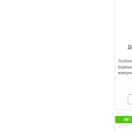
Д
Особен
радиаци
измерен
ХИТ