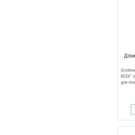
Дози
Особенн
RD20": 
для опе