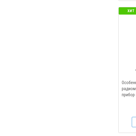
ХИТ
Особен
радиоме
прибор 