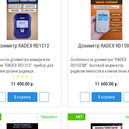
озиметр RADEX RD1212
Дозиметр RADEX RD15
ности дозиметра-измерителя
Особенности дозиметра "RADEX
и "RADEX RD1212": прибор для
RD1503M": бытовой индикатор
ия уровня радиаци..
радиоактивности в компактном л
11 400.00 р.
11 600.00 р.
В корзину
В корзину
Предзаказ
ХИТ
Пр