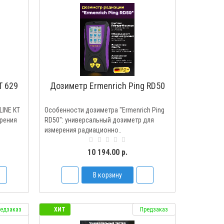
Т 629
Дозиметр Ermenrich Ping RD50
LINE КТ
Особенности дозиметра "Ermenrich Ping
ерения
RD50": универсальный дозиметр для
измерения радиационно..
10 194.00 р.
В корзину
едзаказ
ХИТ
Предзаказ