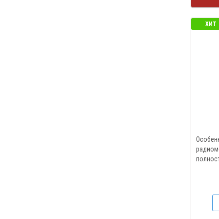
ХИТ
Особен
радиоме
полност