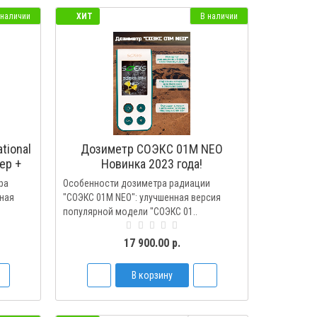
 наличии
ХИТ
В наличии
tional
Дозиметр СОЭКС 01М NEO
ер +
Новинка 2023 года!
катор
ра
Особенности дозиметра радиации
ьная
"СОЭКС 01М NEO": улучшенная версия
популярной модели "СОЭКС 01..
17 900.00 р.
В корзину