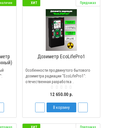
 наличии
ХИТ
Предзаказ
метр
Дозиметр EcoLifePro1
нный)
)
ый
Особенности продвинутого бытового
":
дозиметра радиации "EcoLifePro1":
отечественная разработка ..
12 650.00 р.
В корзину
едзаказ
ХИТ
Предзаказ