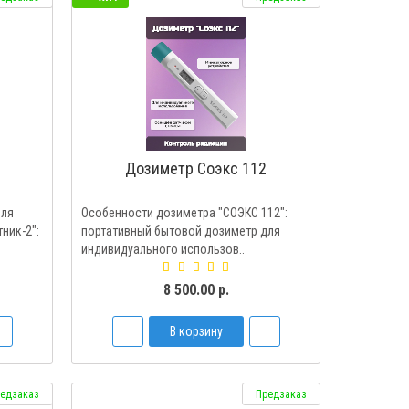
2
Дозиметр Соэкс 112
для
Особенности дозиметра "СОЭКС 112":
ник-2":
портативный бытовой дозиметр для
индивидуального использов..
8 500.00 р.
В корзину
едзаказ
Предзаказ