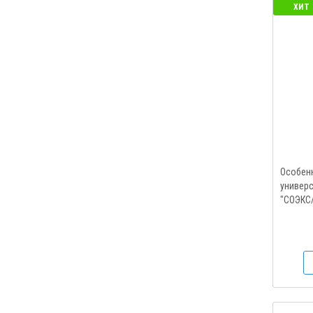
ХИТ
Особен
универ
"СОЭКС/
счетчик