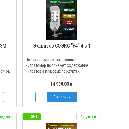
03M
Эковизор СОЭКС "F4" 4 в 1
Четыре-в-одном: встроенный
нитратомер подскажет содержание
егком ..
нитратов в пищевых продуктах,
дозиметр пр..
14 990.00 р.
В корзину
едзаказ
ХИТ
Предзаказ