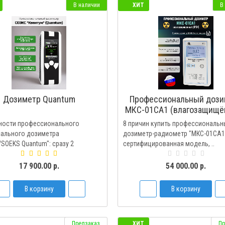
В наличии
ХИТ
В
Дозиметр Quantum
Профессиональный дози
МКС-01СА1 (влагозащищё
(«Альфа» индикация
ности профессионального
8 причин купить профессиональн
сального дозиметра
дозиметр-радиометр "МКС-01СА1
SOEKS Quantum": сразу 2
сертифицированная модель, ..
..
17 900.00 р.
54 000.00 р.
В корзину
В корзину
Предзаказ
ХИТ
Пр