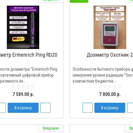
метр Ermenrich Ping RD20
Дозиметр Охотник-
ости дозиметра "Ermenrich Ping
Особенности бытового прибора 
портативный цифровой прибор
измерения уровня радиации "Охот
ративного из..
компактная бюджетна..
7 589.00 р.
7 800.00 р.
В корзину
В корзину
Предзаказ
Пр