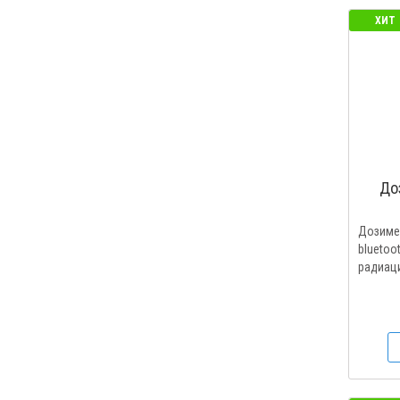
ХИТ
До
Дозиме
bluetoo
радиаци