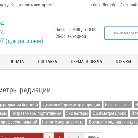
адио, д.12, строение 4, помещение 1
г.Санкт-Петербург, Лиговский
94
Пн-Пт: с 09:00 до 18:00
74
Сб-Вс: выходной
97 (для регионов)
ОПЛАТА
ДОСТАВКА
СХЕМА ПРОЕЗДА
ОТЗЫВЫ
метры радиации
р радиации бытовой
Домашний дозиметр радиации
Нитрат-тестер
Н
еры
Нитратомеры портативные
Экотестеры
Дозиметры Соэкс
Доз
 профессиональный
Нитратомер-дозиметр
Дозиметр радиации инди
Сортировать
9999