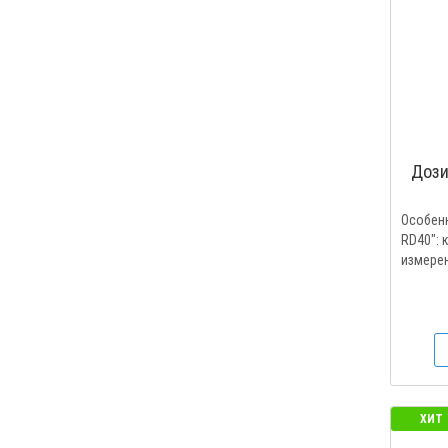
Дози
Особенн
RD40": 
измерен
ХИТ