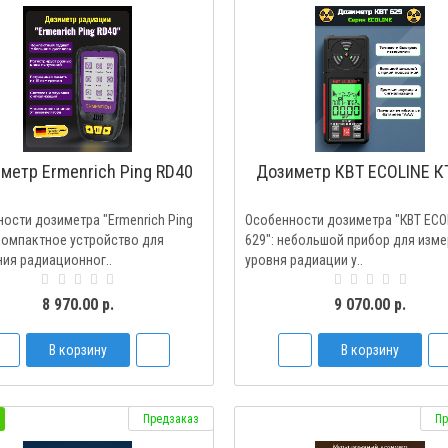
метр Ermenrich Ping RD40
Дозиметр КВТ ECOLINE К
ости дозиметра "Ermenrich Ping
Особенности дозиметра "КВТ ECO
компактное устройство для
629": небольшой прибор для изм
ия радиационног..
уровня радиации у..
8 970.00 р.
9 070.00 р.
В корзину
В корзину
Предзаказ
Пр