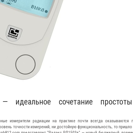
— идеальное сочетание простот
вные измерители радиации на практике почти всегда оказываются 
ровень точности измерений, ни достойную функциональность, то пришло
.spb812.com представляет "Радэкс РД1503+" — новый бюджетный дозиме