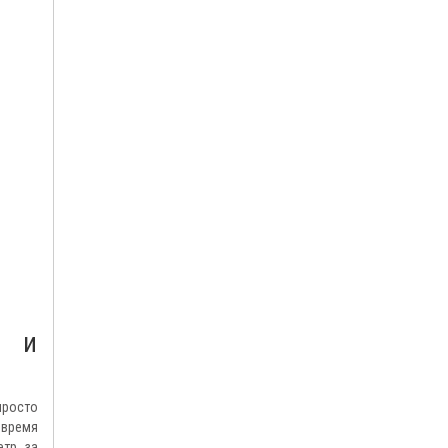
ы и
просто
 время
тр, за