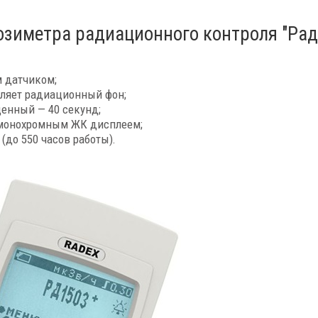
озиметра радиационного контроля "Рад
 датчиком;
еляет радиационный фон;
ценный — 40 секунд;
 монохромным ЖК дисплеем;
(до 550 часов работы).