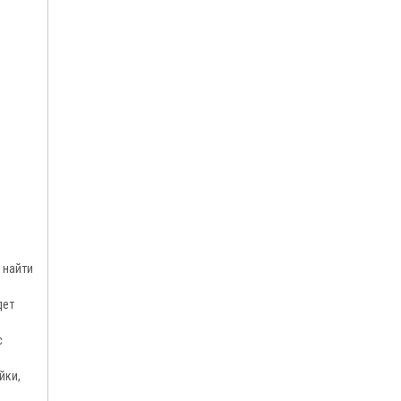
 найти
дет
с
йки,