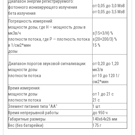
Диапазон энергий регистрируемого:
от 0,05 до 3,0 МэВ
фотонного ионизирующего излучения
от 0,05 до 3,5 МэВ
бета излучения
Погрешность измерений:
мощности дозы, где Н — мощность дозы в
мкЗв/ч
±(15+3/Н) %
плотности потока, где Р — плотность потока
±(20+200/З) %
в 1/см2*мин
15 %
дозы
Диапазон порогов звуковой сигнализации:
от 0,20 до 1,20
мощности дозы
мкЗ/в
плотности потока
от 10 до 120 1/
см2*мин
Время измерения:
мощности дозы
от 1 до 21 с
плотности потока
21 с
Элемент питания типа "АА"
1 шт.
Время непрерывной работы
до 950 ч
Габаритные размеры
140x64x26 мм
Вес (без батарейки)
175 г