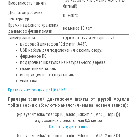
150 часов (8 кГц сжатие ADPCM 2-
Вместимость памяти
битный)
Диапазон рабочих
0...+40°C
температур
Время надёжного хранения
не менее 10 лет
данных во флэш-памяти
Таймер записи
однократный и ежедневный
цифровой диктофон "Edic-mini A45";
USB-кабель для подключения к компьютеру;
фирменное ПО;
подарочная шкатулка из натурального дерева;
гарантийный талон;
инструкция по эксплуатации;
упаковка.
Краткая инструкция .pdf [678 Kб]
Примеры записей диктофоном (взяты от другой модели
той же серии с абсолютно аналогичным качеством записи):
{{{player /media/mfshop.ru_audio_Edic-mini_A45_1.mp3}}}
аудиозапись с расстояния 0,5 метра
Скачать аудиозапись
{{{player /media/mfshop.ru_audio_Edic-mini_A45_2.mp3}}}