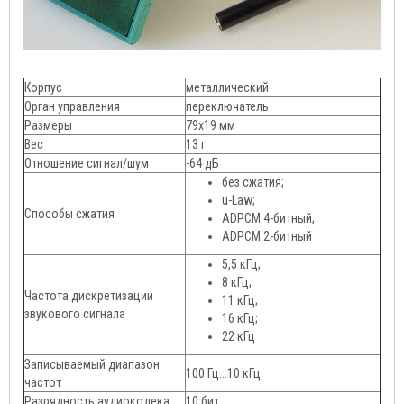
Корпус
металлический
Орган управления
переключатель
Размеры
79х19 мм
Вес
13 г
Отношение сигнал/шум
-64 дБ
без сжатия;
u-Law;
Способы сжатия
ADPCM 4-битный;
ADPCM 2-битный
5,5 кГц;
8 кГц;
Частота дискретизации
11 кГц;
звукового сигнала
16 кГц;
22 кГц
Записываемый диапазон
100 Гц...10 кГц
частот
Разрядность аудиокодека
10 бит