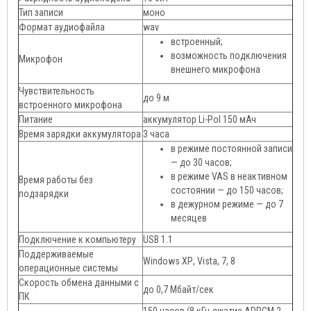
Тип записи
моно
Формат аудиофайла
wav
встроенный;
возможность подключения
Микрофон
внешнего микрофона
Чувствительность
до 9 м
встроенного микрофона
Питание
аккумулятор Li-Pol 150 мАч
Время зарядки аккумулятора
3 часа
в режиме постоянной записи
— до 30 часов;
в режиме VAS в неактивном
Время работы без
состоянии — до 150 часов;
подзарядки
в дежурном режиме — до 7
месяцев
Подключение к компьютеру
USB 1.1
Поддерживаемые
Windows ХР, Vista, 7, 8
операционные системы
Скорость обмена данными с
до 0,7 Мбайт/сек
ПК