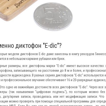
енно диктофон "E-dic"?
рые модели диктофонов E-dic даже занесены в книгу рекордов Гиннесс
ится в небольшом кармане рубашки или брюк.
ные размеры, все диктофоны марки "E-dic" имеют высокое качество 
крофона, записывающего на расстоянии до 8 м и более, и профессиона
ядности аудиокодека. В разных сериях диктофонов "E-dic" используются 
и и профессиональное звучание обеспечивают 16 и 20-разрядные аудиоко
Это одно из важнейших достоинств всех диктофонов "E-dic". Через все з
керы (так называемая "цифровая подпись"), по которым можно без
, дату/время записи, проводилась или нет модификация записи. Что
фикации можно проверять при помощи специальной программы для опред
ники МВД. Если Вы или кто-то другой редактировали запись, то это