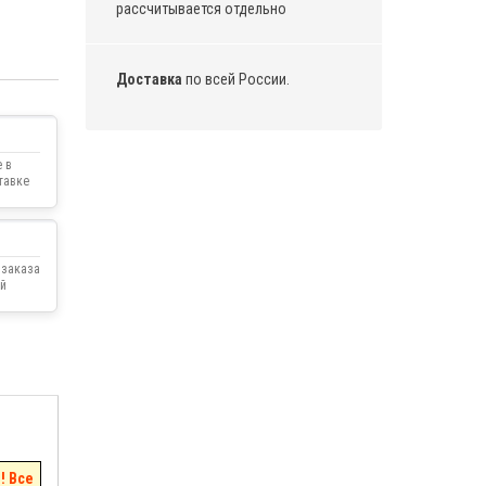
рассчитывается отдельно
Доставка
по всей России.
 в
тавке
 заказа
й
! Все