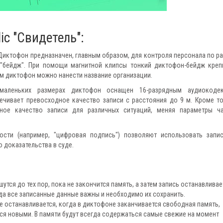
c "Свидетель":
 Диктофон предназначен, главным образом, для контроля персонала по ра
 "бейдж". При помощи магнитной клипсы тонкий диктофон-бейдж креп
м диктофон можно нанести название организации.
маленьких размерах диктофон оснащен 16-разрядным аудиокоде
чивает превосходное качество записи с расстояния до 9 м. Кроме то
ное качество записи для различных ситуаций, меняя параметры ч
ости (например, "цифровая подпись") позволяют использовать запи
доказательства в суде.
утся до тех пор, пока не закончится память, а затем запись останавливае
огда все записанные данные важны и необходимо их сохранить.
не останавливается, когда в диктофоне заканчивается свободная память,
я новыми. В памяти будут всегда содержаться самые свежие на момент