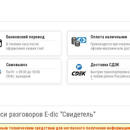
Банковский перевод
Оплата наличными
В течение часа после
Производится при покупке
оформления заявки счет
офлайн-магазине или дос
приходит на указанную
товара курьером
электронную почту
Самовывоз
Доставка СДЭК
Пн-Пт: с 09:00 до 18:00
Быстрая транспортировка
Сб-Вс: выходной
в любой регион Российско
Федерации
и разговоров E-dic "Свидетель"
льным техническим средствам для негласного получения информации