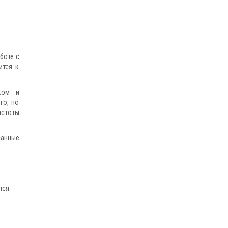
боте с
ится к
ком и
го, по
астоты
санные
тся.