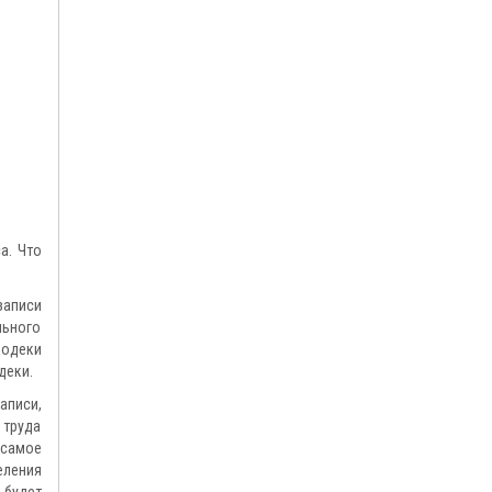
а. Что
записи
льного
кодеки
деки.
аписи,
 труда
 самое
еления
 будет