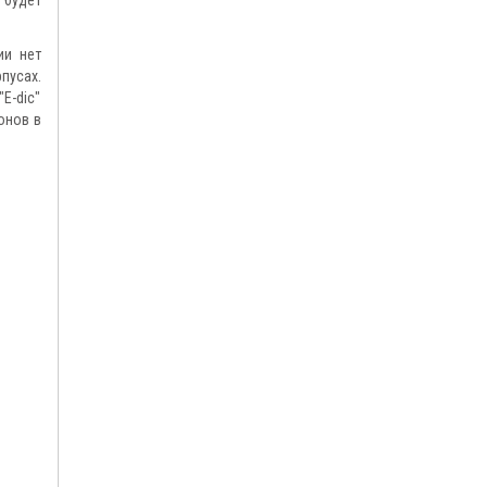
ии нет
пусах.
E-dic"
онов в