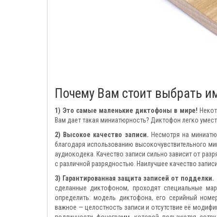
Почему Вам стоит выбрать им
1) Это самые маленькие диктофоны в мире!
Некото
Вам дает такая миниатюрность? Диктофон легко умест
2) Высокое качество записи.
Несмотря на миниатюр
благодаря использованию высокочувствительного ми
аудиокодека. Качество записи сильно зависит от разр
с различной разрядностью. Наилучшее качество запис
3) Гарантированная защита записей от подделки.
сделанные диктофоном, проходят специальные мар
определить: модель диктофона, его серийный номер
важное — целостность записи и отсутствие её моди
подлинности фонограмм, которой пользуются сотруд