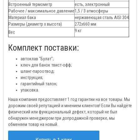
Встроенный термометр
есть, электронный
Рабочее / максимальное давление
1,5 / 3 атмосферы
Материал бака
нержавеющая сталь AISI 304
Размеры (диаметр х высота)
272х660 мм
9 кг
Вес
Комплект поставки:
автоклав "Булат";
ключ для банок твист-офф;
шланг-пароотвод;
инструкция;
гарантийный талон;
упаковка.
Наша компания предоставляет 1 год гарантии на все товары. Мы
дорожим своей репутацией и мнением клиентов! Если Вы найдёте
физический или функциональный дефект, который не был
обнаружен менеджером при допродажной проверке, мы
обменяем товар на новый.
Купить в 1 клик