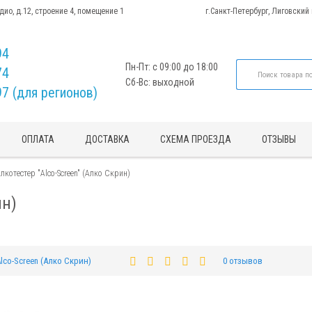
адио, д.12, строение 4, помещение 1
г.Санкт-Петербург, Лиговский
94
Пн-Пт: с 09:00 до 18:00
74
Сб-Вс: выходной
97 (для регионов)
ОПЛАТА
ДОСТАВКА
СХЕМА ПРОЕЗДА
ОТЗЫВЫ
лкотестер "Alco-Screen" (Алко Скрин)
ин)
lco-Screen (Алко Скрин)
0 отзывов