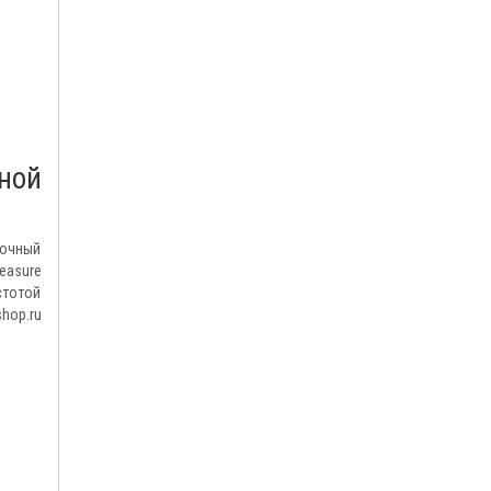
ной
точный
easure
стотой
hop.ru