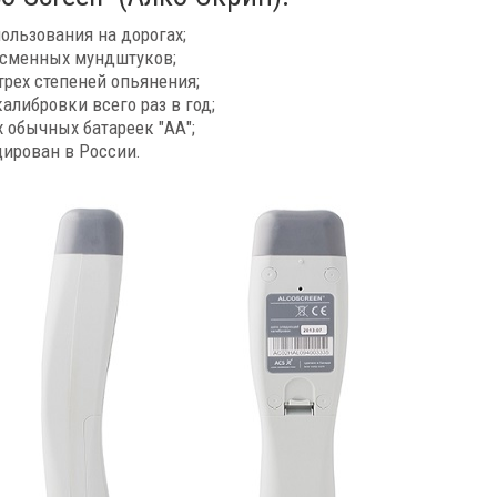
ользования на дорогах;
 сменных мундштуков;
рех степеней опьянения;
либровки всего раз в год;
х обычных батареек "АА";
ирован в России.