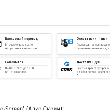
Банковский перевод
Оплата наличными
В течение часа после
Производится при покупке
оформления заявки счет
офлайн-магазине или дос
приходит на указанную
товара курьером
электронную почту
Самовывоз
Доставка СДЭК
Пн-Пт: с 09:00 до 18:00
Быстрая транспортировка
Сб-Вс: выходной
в любой регион Российско
Федерации
o-Screen" (Алко Скрин):