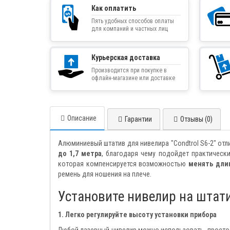
Как оплатить
Пять удобных способов оплаты
для компаний и частных лиц
Курьерская доставка
Производится при покупке в
офлайн-магазине или доставке
товара курьером
Описание
Гарантии
Отзывы (0)
Алюминиевый штатив для нивелира "Condtrol S6-2" от
до 1,7 метра
, благодаря чему подойдет практическ
которая компенсируется возможностью
менять дли
ремень для ношения на плече.
Установите нивелир на штати
1. Легко регулируйте высоту установки прибора
Любой лазерный нивелир можно использовать, просто у