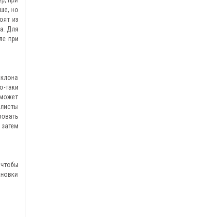
ше, но
оят из
а. Для
ле при
аклона
о-таки
сможет
алисты
ровать
 затем
 чтобы
ановки