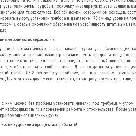
т установки очень неудобен, поскольку нивелир нужно устанавливать вы
ециально для таких случаев. Все три ножки, которыми он оснащен, сост
ировать высоту установки прибора в диапазоне 170 см над уровнем пол
тором, а острые окончания обеспечивают устойчивость штатива на зем
ках.
чень неровных поверхностях
ункцией автоматического выравнивания лучей для компенсации н
днако у любой системы самовыравнивания есть предел и он довольн
лона поверхности превышает этот предел, то лазерный нивелир не 
о-то, чтобы поставить прибор ровнее. Для выхода из ситуации специ
вый штатив S6-2 решает эту проблему, так как отлично компенси
я. Для этого каждая ножка штатива отдельно регулируется по длине, а
о с ним можно без проблем установить нивелир под требуемым углом,
ает необходимость при проведении ремонта и строительства. После уст
 при помощи специальных ручек.
асколько удобнее и проще стало работать!