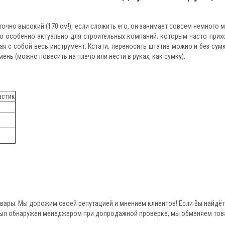
очно высокий (170 см!), если сложить его, он занимает совсем немного м
то особенно актуально для строительных компаний, которым часто прих
ая с собой весь инструмент. Кстати, переносить штатив можно и без сумк
ень (можно повесить на плечо или нести в руках, как сумку).
астик
овары. Мы дорожим своей репутацией и мнением клиентов! Если Вы найдёт
был обнаружен менеджером при допродажной проверке, мы обменяем тов