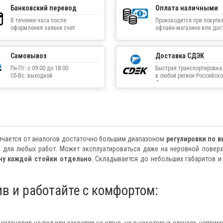
Банковский перевод
Оплата наличными
В течение часа после
Производится при покупке
оформления заявки счет
офлайн-магазине или дос
приходит на указанную
товара курьером
электронную почту
Самовывоз
Доставка СДЭК
Пн-Пт: с 09:00 до 18:00
Быстрая транспортировка
Сб-Вс: выходной
в любой регион Российско
Федерации
личается от аналогов достаточно большим диапазоном
регулировки по 
и для любых работ. Может эксплуатироваться даже на неровной поверх
ну каждой стойки отдельно
. Складывается до небольших габаритов и
в и работайте с комфортом:
становив на пол или закрепив на стене, но в некоторых случаях, наприме