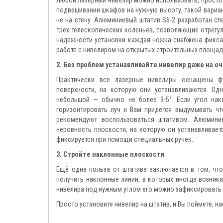
подвешивании шкафов на нужную высоту, такой вариан
не на стену. Алюминиевый штатив S6-2 разработан сп
трех телескопических коленьев, позволяющие отрегул
надежности установки каждая ножка снабжена фикса
работе с нивелиром на открытых строительных площад
2. Без проблем устанавливайте нивелир даже на о
Практически все лазерные нивелиры оснащены ф
поверхности, на которую они устанавливаются. О
небольшой — обычно не более 3-5°. Если угол нак
горизонтировать луч и Вам придется выдумывать чт
рекомендуют воспользоваться штативом. Алюминие
неровность плоскости, на которую он устанавливаетс
фиксируется при помощи специальных ручек.
3. Стройте наклонные плоскости
Ещё одна польза от штатива заключается в том, чт
получить наклонные линии, в которых иногда возник
нивелира под нужным углом его можно зафиксировать
Просто установите нивелир на штатив, и Вы поймете, н