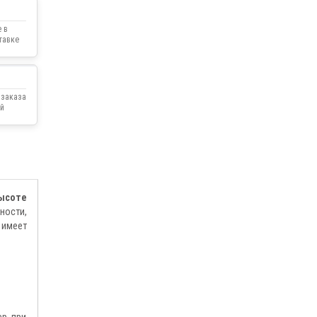
 в
тавке
 заказа
й
высоте
ности,
 имеет
р, при