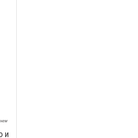
мнем
ю и