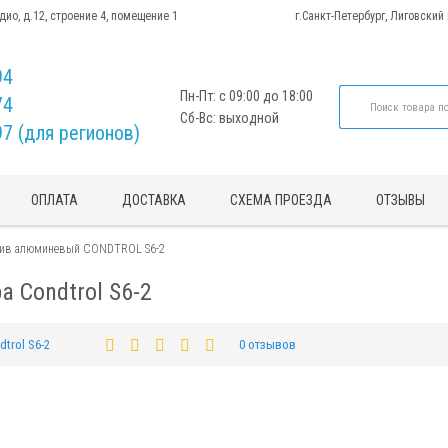
адио, д.12, строение 4, помещение 1
г.Санкт-Петербург, Лиговский
94
Пн-Пт: с 09:00 до 18:00
74
Сб-Вс: выходной
97 (для регионов)
ОПЛАТА
ДОСТАВКА
СХЕМА ПРОЕЗДА
ОТЗЫВЫ
атив алюминевый CONDTROL S6-2
 Condtrol S6-2
dtrol S6-2
0 отзывов