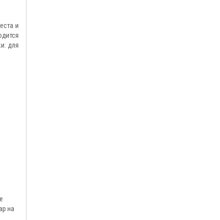
еста и
одится
и: для
е
ар на