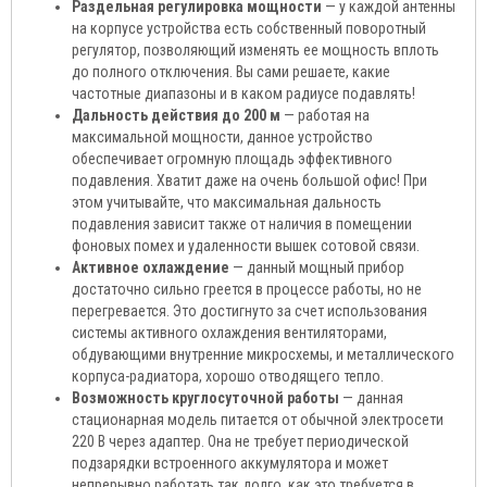
Раздельная регулировка мощности
— у каждой антенны
на корпусе устройства есть собственный поворотный
регулятор, позволяющий изменять ее мощность вплоть
до полного отключения. Вы сами решаете, какие
частотные диапазоны и в каком радиусе подавлять!
Дальность действия до 200 м
— работая на
максимальной мощности, данное устройство
обеспечивает огромную площадь эффективного
подавления. Хватит даже на очень большой офис! При
этом учитывайте, что максимальная дальность
подавления зависит также от наличия в помещении
фоновых помех и удаленности вышек сотовой связи.
Активное охлаждение
— данный мощный прибор
достаточно сильно греется в процессе работы, но не
перегревается. Это достигнуто за счет использования
системы активного охлаждения вентиляторами,
обдувающими внутренние микросхемы, и металлического
корпуса-радиатора, хорошо отводящего тепло.
Возможность круглосуточной работы
— данная
стационарная модель питается от обычной электросети
220 В через адаптер. Она не требует периодической
подзарядки встроенного аккумулятора и может
непрерывно работать так долго, как это требуется в