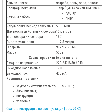
Записи криков
ястреба, совы, орла, сокола
Площадь покрытия
1 акр (
0,4047 га
или 4047 кв. м)
"AUTO"
Режимы работы
"PIR"
Регулировка периода звучания
5…30 мин.
Дальность действия ИК-сенсора
15 метров
Угол обзора ИК-сенсора
130°
Высота установки
1…2,5 метра
Габариты
90х70х120 мм
Масса
550 г
Характеристики блока питания
Входное напряжение
220-240 В/50-60 Гц
Выходное напряжение
12 В
Выходной ток
400 мА
Комплект поставки:
звуковой отпугиватель птиц "LS 2001";
блок питания;
инструкция;
упаковка.
Скачать инструкцию по эксплуатации [.doc, 70 Кб]