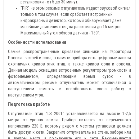
регулировки - от 5 до 30 минут.
"PIR" - в этом режиме отпугиватель издаст звуковой сигнал
только в том случае, если сработает встроенный
инфракрасный детектор, который обнаруживает даже
малейшие движения птиц на расстоянии до 15 метров.
Максимальный угол обзора датчика - 130°.
Особенности использования
Самые распространенные крылатые хищники на территории
России - ястреб и сова, в памяти прибора есть цифровые записи
охотничьих криков этих птиц, а также криков орла и сокола.
Данная модель оснащена встроенным регулятором громкости и
фотоэлементом, определяющим время суток - в
автоматическом режиме отпугиватель может отключаться с
наступлением темноты и возобновлять свою работу с
наступлением утра.
Подготовка к работе
Отпугиватель птиц "LS 2001" устанавливается на высоте 1-2,5
метра от уровня земли. Прибор питается от переменного
напряжения 220 В, поэтому рядом с местом установки должен
быть доступ к сети. Закрепите отпугиватель на стене, заборе или
в другом месте и подключите его к сети. Рекомендуется