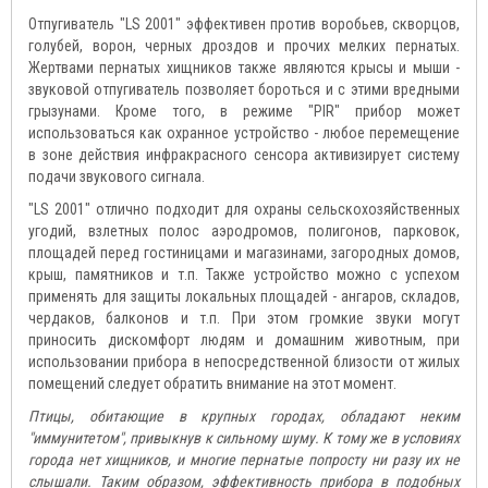
Отпугиватель "LS 2001" эффективен против воробьев, скворцов,
голубей, ворон, черных дроздов и прочих мелких пернатых.
Жертвами пернатых хищников также являются крысы и мыши -
звуковой отпугиватель позволяет бороться и с этими вредными
грызунами. Кроме того, в режиме "PIR" прибор может
использоваться как охранное устройство - любое перемещение
в зоне действия инфракрасного сенсора активизирует систему
подачи звукового сигнала.
"LS 2001" отлично подходит для охраны сельскохозяйственных
угодий, взлетных полос аэродромов, полигонов, парковок,
площадей перед гостиницами и магазинами, загородных домов,
крыш, памятников и т.п. Также устройство можно с успехом
применять для защиты локальных площадей - ангаров, складов,
чердаков, балконов и т.п. При этом громкие звуки могут
приносить дискомфорт людям и домашним животным, при
использовании прибора в непосредственной близости от жилых
помещений следует обратить внимание на этот момент.
Птицы, обитающие в крупных городах, обладают неким
"иммунитетом", привыкнув к сильному шуму. К тому же в условиях
города нет хищников, и многие пернатые попросту ни разу их не
слышали. Таким образом, эффективность прибора в подобных