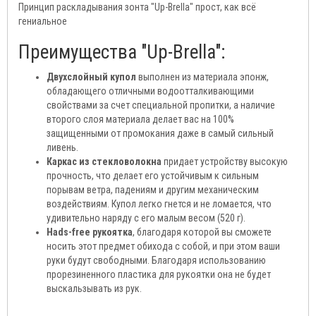
Принцип раскладывания зонта "Up-Brella" прост, как всё
гениальное
Преимущества "Up-Brella":
Двухслойный купол
выполнен из материала эпонж,
обладающего отличными водоотталкивающими
свойствами за счет специальной пропитки, а наличие
второго слоя материала делает вас на 100%
защищенными от промокания даже в самый сильный
ливень.
Каркас из стекловолокна
придает устройству высокую
прочность, что делает его устойчивым к сильным
порывам ветра, падениям и другим механическим
воздействиям. Купол легко гнется и не ломается, что
удивительно наряду с его малым весом (520 г).
Hads-free рукоятка
, благодаря которой вы сможете
носить этот предмет обихода с собой, и при этом ваши
руки будут свободными. Благодаря использованию
прорезиненного пластика для рукоятки она не будет
выскальзывать из рук.