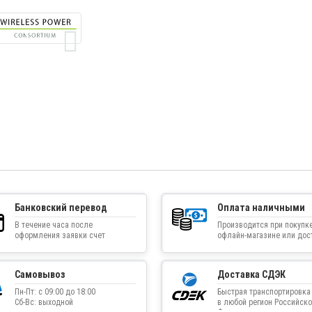
Банковский перевод
Оплата наличными
В течение часа после
Производится при покупке
оформления заявки счет
офлайн-магазине или дос
приходит на указанную
товара курьером
электронную почту
Самовывоз
Доставка СДЭК
Пн-Пт: с 09:00 до 18:00
Быстрая транспортировка
Сб-Вс: выходной
в любой регион Российско