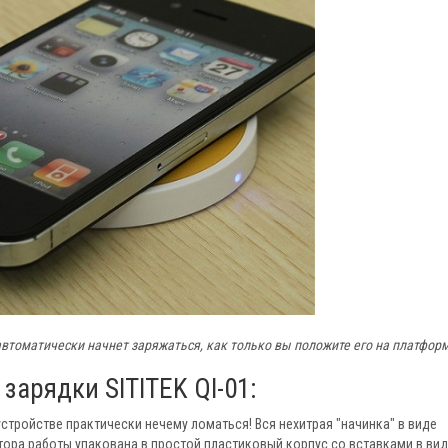
автоматически начнет заряжаться, как только вы положите его на платфор
арядки SITITEK QI-01:
стройстве практически нечему ломаться! Вся нехитрая "начинка" в виде
ора работы упакована в простой пластиковый корпус со вставками в ви