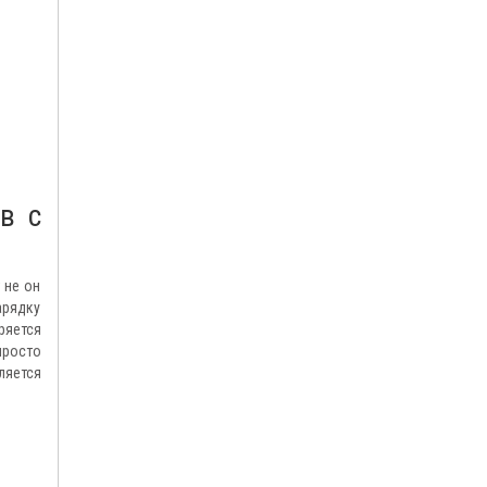
в с
 не он
арядку
ряется
просто
ляется