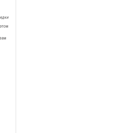
рядки
 этом
 вам