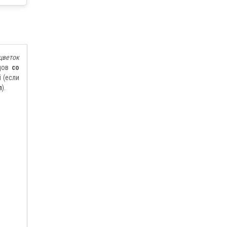
цветок
одов
со
 (если
л
).