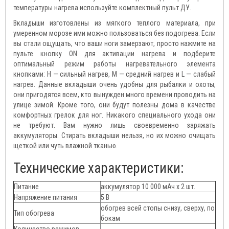
температуры нагрева используйте комплектный пульт ДУ.
Вкладыши изготовлены из мягкого теплого материала, при
умеренном морозе ими можно пользоваться без подогрева. Если
вы стали ощущать, что ваши ноги замерзают, просто нажмите на
пульте кнопку ON для активации нагрева и подберите
оптимальный режим работы нагревательного элемента
кнопками: H — сильный нагрев, M — средний нагрев и L — слабый
нагрев. Данные вкладыши очень удобны для рыбалки и охоты,
они пригодятся всем, кто вынужден много времени проводить на
улице зимой. Кроме того, они будут полезны дома в качестве
комфортных грелок для ног. Никакого специального ухода они
не требуют. Вам нужно лишь своевременно заряжать
аккумуляторы. Стирать вкладыши нельзя, но их можно очищать
щеткой или чуть влажной тканью.
Технические характеристики:
Питание
аккумулятор 10 000 мАч х 2 шт.
Напряжение питания
5 В
обогрев всей стопы снизу, сверху, по
Тип обогрева
бокам
Количество режимов