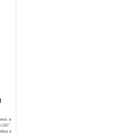
я
инки и
-501".
ейна и