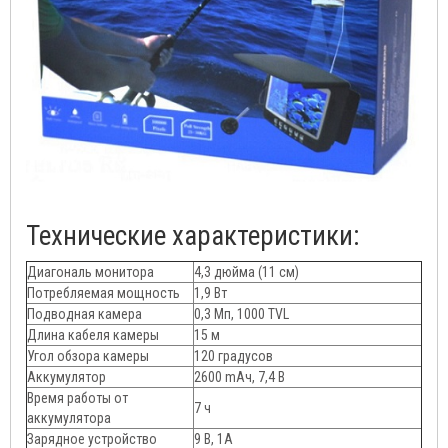
Технические характеристики:
Диагональ монитора
4,3 дюйма (11 см)
Потребляемая мощность
1,9 Вт
Подводная камера
0,3 Мп, 1000 TVL
Длина кабеля камеры
15 м
Угол обзора камеры
120 градусов
Аккумулятор
2600 mAч, 7,4 В
Время работы от
7 ч
аккумулятора
Зарядное устройство
9 В, 1А