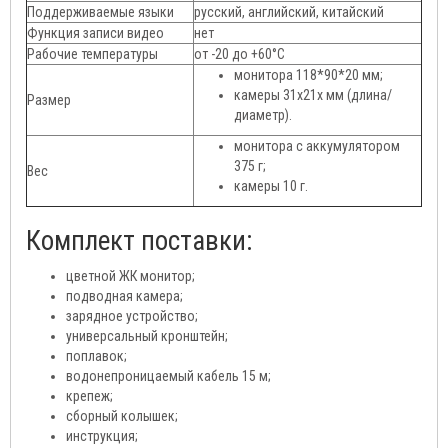
Поддерживаемые языки
русский, английский, китайский
Функция записи видео
нет
Рабочие температуры
от -20 до +60°С
монитора 118*90*20 мм;
камеры 31х21х мм (длина/
Размер
диаметр).
монитора с аккумулятором
375 г;
Вес
камеры 10 г.
Комплект поставки:
цветной ЖК монитор;
подводная камера;
зарядное устройство;
универсальный кронштейн;
поплавок;
водонепроницаемый кабель 15 м;
крепеж;
сборный колышек;
инструкция;