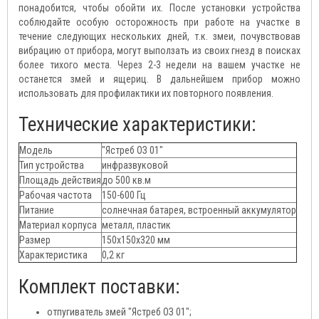
понадобится, чтобы обойти их. После установки устройства
соблюдайте особую осторожность при работе на участке в
течение следующих нескольких дней, т.к. змеи, почувствовав
вибрацию от прибора, могут выползать из своих гнезд в поисках
более тихого места. Через 2-3 недели на вашем участке не
останется змей и ящериц. В дальнейшем прибор можно
использовать для профилактики их повторного появления.
Технические характеристики:
Модель
"Ястреб ОЗ 01"
Тип устройства
инфразвуковой
Площадь действия
до 500 кв.м
Рабочая частота
150-600 Гц
Питание
солнечная батарея, встроенный аккумулятор
Материал корпуса
металл, пластик
Размер
150х150х320 мм
Характеристика
0,2 кг
Комплект поставки:
отпугиватель змей "Ястреб ОЗ 01";