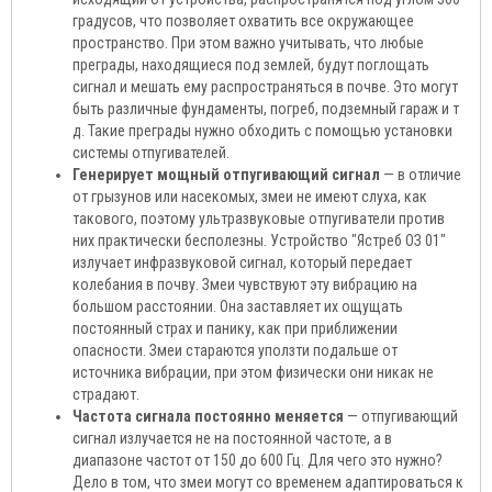
градусов, что позволяет охватить все окружающее
пространство. При этом важно учитывать, что любые
преграды, находящиеся под землей, будут поглощать
сигнал и мешать ему распространяться в почве. Это могут
быть различные фундаменты, погреб, подземный гараж и т
д. Такие преграды нужно обходить с помощью установки
системы отпугивателей.
Генерирует мощный отпугивающий сигнал
— в отличие
от грызунов или насекомых, змеи не имеют слуха, как
такового, поэтому ультразвуковые отпугиватели против
них практически бесполезны. Устройство "Ястреб ОЗ 01"
излучает инфразвуковой сигнал, который передает
колебания в почву. Змеи чувствуют эту вибрацию на
большом расстоянии. Она заставляет их ощущать
постоянный страх и панику, как при приближении
опасности. Змеи стараются уползти подальше от
источника вибрации, при этом физически они никак не
страдают.
Частота сигнала постоянно меняется
— отпугивающий
сигнал излучается не на постоянной частоте, а в
диапазоне частот от 150 до 600 Гц. Для чего это нужно?
Дело в том, что змеи могут со временем адаптироваться к