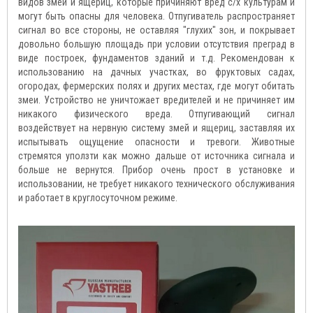
видов змей и ящериц, которые причиняют вред с/х культурам и
могут быть опасны для человека. Отпугиватель распространяет
сигнал во все стороны, не оставляя "глухих" зон, и покрывает
довольно большую площадь при условии отсутствия преград в
виде построек, фундаментов зданий и т.д. Рекомендован к
использованию на дачных участках, во фруктовых садах,
огородах, фермерских полях и других местах, где могут обитать
змеи. Устройство не уничтожает вредителей и не причиняет им
никакого физического вреда. Отпугивающий сигнал
воздействует на нервную систему змей и ящериц, заставляя их
испытывать ощущение опасности и тревоги. Животные
стремятся уползти как можно дальше от источника сигнала и
больше не вернутся. Прибор очень прост в установке и
использовании, не требует никакого технического обслуживания
и работает в круглосуточном режиме.