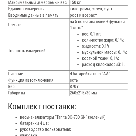
Максимальный измеряемый вес
150 кг
Единицы измерения
килограмм, стоун, фунт
Вводимые данные в память
рост и возраст
на 5 пользователей + функция
Память
"Гость"
вес: 0,1 кг;
количества жира: 0,1%;
жидкости: 0,1%;
Точность измерений
мускульной массы: 0,1%;
костной ткани: 0,1%;
расход килокалорий: 1.
Питание
4 батарейки типа "АА"
Функция автотключения
есть
Вес
870 г
Габариты
260х215х30 мм
Комплект поставки:
весы-анализаторы "Tanita ВС-730 GN" (зеленый);
батарейки 4 шт.;
руководство пользователя;
упаковка.