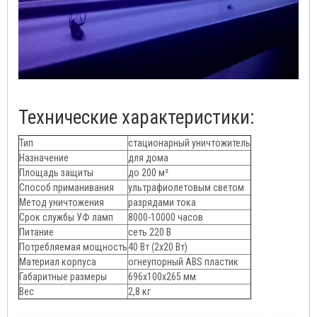
Технические характеристики:
Тип
стационарный уничтожитель
Назначение
для дома
Площадь защиты
до 200 м²
Способ приманивания
ультрафиолетовым светом
Метод уничтожения
разрядами тока
Срок службы УФ ламп
8000-10000 часов
Питание
сеть 220 В
Потребляемая мощность
40 Вт (2х20 Вт)
Материал корпуса
огнеупорный ABS пластик
Габаритные размеры
696x100x265 мм
Вес
2,8 кг