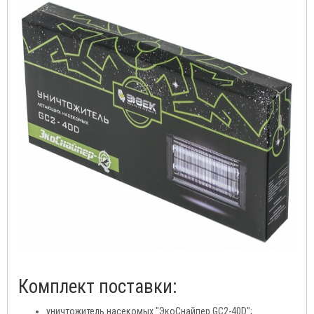
Комплект поставки:
уничтожитель насекомых "ЭкоСнайпер GC2-40D";