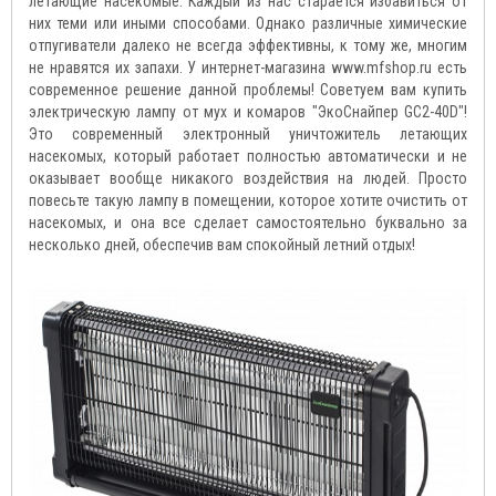
летающие насекомые. Каждый из нас старается избавиться от
них теми или иными способами. Однако различные химические
отпугиватели далеко не всегда эффективны, к тому же, многим
не нравятся их запахи. У интернет-магазина www.mfshop.ru есть
современное решение данной проблемы! Советуем вам купить
электрическую лампу от мух и комаров "ЭкоСнайпер GC2-40D"!
Это современный электронный уничтожитель летающих
насекомых, который работает полностью автоматически и не
оказывает вообще никакого воздействия на людей. Просто
повесьте такую лампу в помещении, которое хотите очистить от
насекомых, и она все сделает самостоятельно буквально за
несколько дней, обеспечив вам спокойный летний отдых!