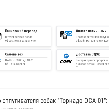
Банковский перевод
Оплата наличными
В течение часа после
Производится при покупке
оформления заявки счет
офлайн-магазине или дос
приходит на указанную
товара курьером
электронную почту
Самовывоз
Доставка СДЭК
Пн-Пт: с 09:00 до 18:00
Быстрая транспортировка
Сб-Вс: выходной
в любой регион Российско
Федерации
 отпугивателя собак "Торнадо-ОСА-01":