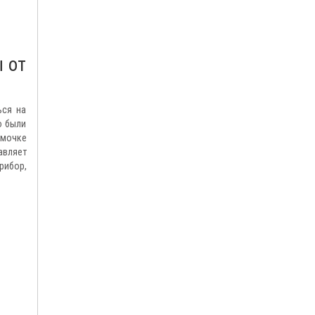
 от
ься на
о были
умочке
авляет
рибор,