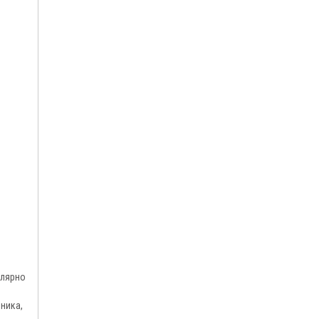
улярно
ника,