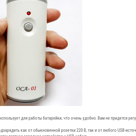
спользует для работы батарейки, что очень удобно. Вам не придется рег
зарядить как от обыкновенной розетки 220 В, так и от любого USB-источ