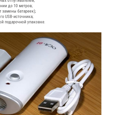
ых отпугивателей;
нии до 10 метров;
т замены батареек);
ого USB-источника;
ой подарочной упаковке.