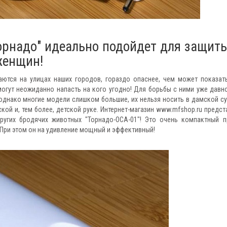
орнадо" идеально подойдет для защиты
женщин!
ются на улицах наших городов, гораздо опаснее, чем может показат
могут неожиданно напасть на кого угодно! Для борьбы с ними уже давн
 однако многие модели слишком большие, их нельзя носить в дамской с
ой и, тем более, детской руке. Интернет-магазин www.mfshop.ru предст
ругих бродячих животных "Торнадо-ОСА-01"! Это очень компактный п
 При этом он на удивление мощный и эффективный!