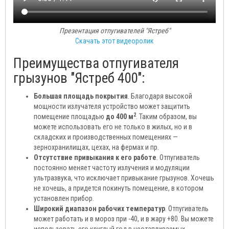
Презентация отпугивателей "Ястреб"
Скачать этот видеоролик
Преимущества отпугивателя
грызунов "Ястреб 400":
Большая площадь покрытия
. Благодаря высокой
мощности излучателя устройство может защитить
2
помещение площадью
до 400 м
. Таким образом, вы
можете использовать его не только в жилых, но и в
складских и производственных помещениях —
зернохранилищах, цехах, на фермах и пр.
Отсутствие привыкания к его работе
. Отпугиватель
постоянно меняет частоту излучения и модуляции
ультразвука, что исключает привыкание грызунов. Хочешь
не хочешь, а придется покинуть помещение, в котором
установлен прибор.
Широкий диапазон рабочих температур
. Отпугиватель
может работать и в мороз при -40, и в жару +80. Вы можете
использовать его круглый год в неотапливаемых