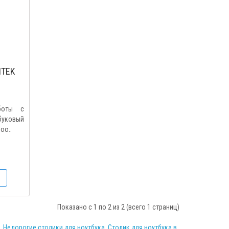
ITEK
боты с
буковый
oo..
Показано с 1 по 2 из 2 (всего 1 страниц)
,
Недорогие столики для ноутбука
,
Столик для ноутбука в