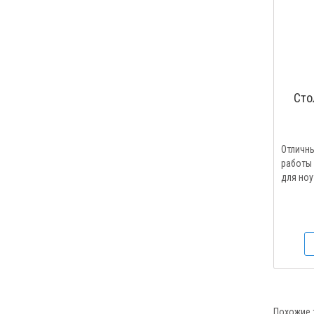
Сто
Отлич
работы 
для ноу
Похожие 