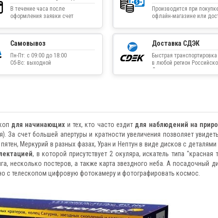
В течение часа после
Производится при покупке
оформления заявки счет
офлайн-магазине или дос
приходит на указанную
товара курьером
электронную почту
Самовывоз
Доставка СДЭК
Пн-Пт: с 09:00 до 18:00
Быстрая транспортировка
Сб-Вс: выходной
в любой регион Российско
Федерации
скоп
для начинающих
и тех, кто часто ездит
для наблюдений на прир
я). За счет большей апертуры и кратности увеличения позволяет увидет
пятен, Меркурий в разных фазах, Уран и Нептун в виде дисков с деталями 
лектацией
, в которой присутствует 2 окуляра, искатель типа "красная т
га, несколько постеров, а также карта звездного неба. А посадочный д
тно с телескопом цифровую фотокамеру и фотографировать космос.