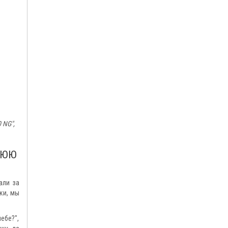
 NG",
НЮЮ
али за
ки, мы
ебе?",