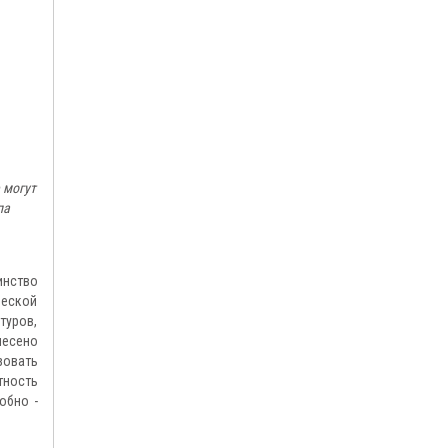
 могут
па
инство
ческой
туров,
несено
зовать
тность
обно -