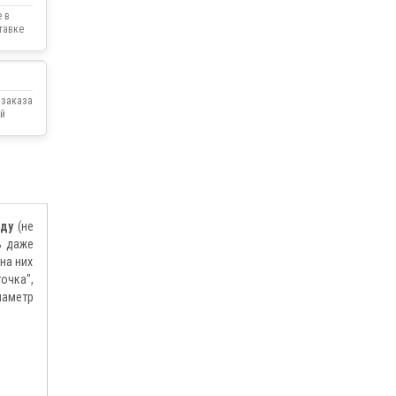
 в
тавке
 заказа
й
оду
(не
ь даже
на них
очка",
иаметр