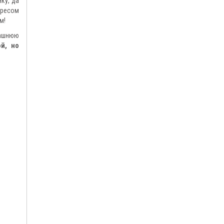
нку, да
ересом
м!
машнюю
ой, но