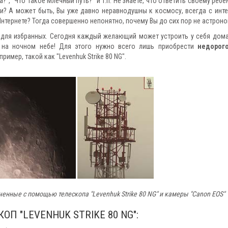
?", "Что такое Млечный путь?" и т.п. Не знаете, что ответить своему ребе
и? А может быть, Вы уже давно неравнодушны к космосу, всегда с инт
Интернете? Тогда совершенно непонятно, почему Вы до сих пор не астроно
 для избранных. Сегодня каждый желающий может устроить у себя до
т на ночном небе! Для этого нужно всего лишь приобрести
недорог
апример, такой как "Levenhuk Strike 80 NG".
енные с помощью телескопа "Levenhuk Strike 80 NG" и камеры "Canon EOS"
П "LEVENHUK STRIKE 80 NG":