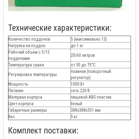
Технические характеристики:
Количество поддонов
5 (максимально 15)
Нагрузка на поддон
до 1 кг
Рабочий объем с 5/15
20/60 литров
поддонами
Температура сушки
от 30 до 75°C
плавная (поворотный
Регулировка температуры
регулятор)
Мощность
1000 Вт
Питание
сеть 220 В
Материал корпуса
пищевой ABS пластик
Цвет корпуса
белый
Габаритные размеры
388х388х351 мм
Вес
5 кг
Комплект поставки: