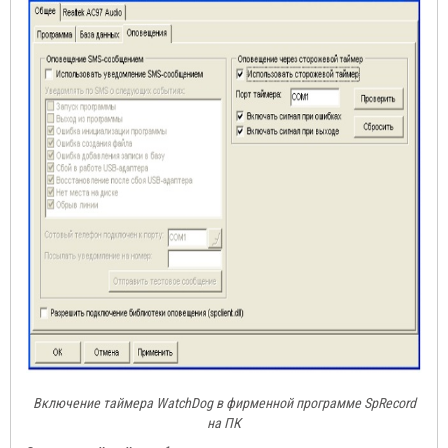
Включение таймера WatchDog в фирменной программе SpRecord
на ПК