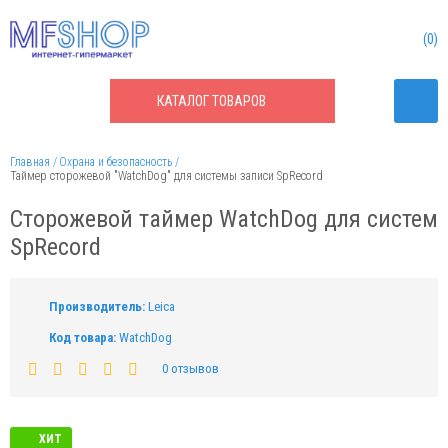
0
КАТАЛОГ
ТОВАРОВ
Главная
Охрана и безопасность
Таймер сторожевой "WatchDog" для системы записи SpRecord
Сторожевой таймер WatchDog для систем
SpRecord
Производитель:
Leica
Код товара:
WatchDog
0 отзывов
ХИТ