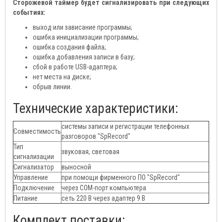
Сторожевой таймер будет сигнализировать при следующих
событиях:
выход или зависание программы;
ошибка инициализации программы;
ошибка создания файла;
ошибка добавления записи в базу;
сбой в работе USB-адаптера;
нет места на диске;
обрыв линии.
Технические характеристики:
системы записи и регистрации телефонных
Совместимость
разговоров "SpRecord"
Тип
звуковая, световая
сигнализации
Сигнализатор
выносной
Управление
при помощи фирменного ПО "SpRecord"
Подключение
через COM-порт компьютера
Питание
сеть 220 В через адаптер 9 В
Комплект поставки: