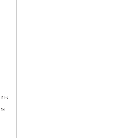
 и не
ты.