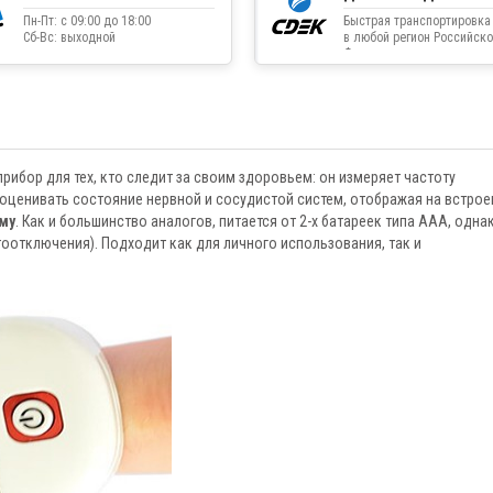
Пн-Пт: с 09:00 до 18:00
Быстрая транспортировка
Сб-Вс: выходной
в любой регион Российско
Федерации
ибор для тех, кто следит за своим здоровьем: он измеряет частоту
 оценивать состояние нервной и сосудистой систем, отображая на встро
му
. Как и большинство аналогов, питается от 2-х батареек типа ААА, одна
оотключения). Подходит как для личного использования, так и