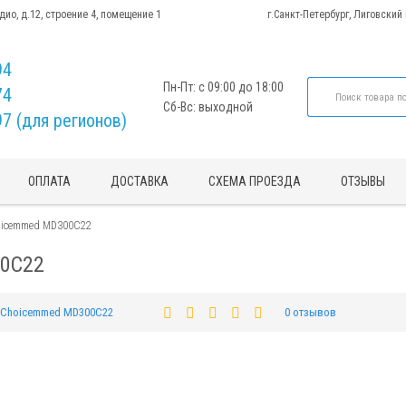
адио, д.12, строение 4, помещение 1
г.Санкт-Петербург, Лиговский
94
Пн-Пт: с 09:00 до 18:00
74
Сб-Вс: выходной
97 (для регионов)
ОПЛАТА
ДОСТАВКА
СХЕМА ПРОЕЗДА
ОТЗЫВЫ
oicemmed MD300C22
00C22
Choicemmed MD300C22
0 отзывов