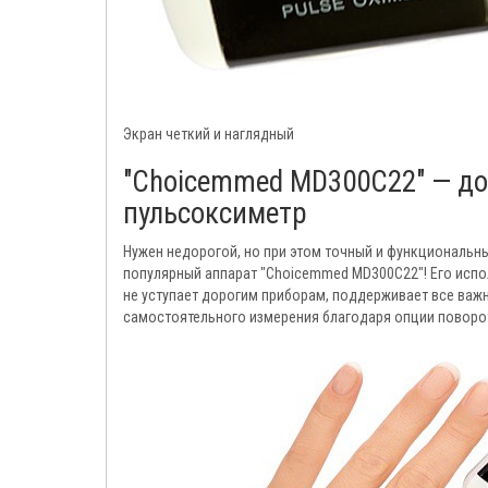
Экран четкий и наглядный
"Choicemmed MD300C22" — д
пульсоксиметр
Нужен недорогой, но при этом точный и функциональн
популярный аппарат "Choicemmed MD300C22"! Его испо
не уступает дорогим приборам, поддерживает все важн
самостоятельного измерения благодаря опции поворот