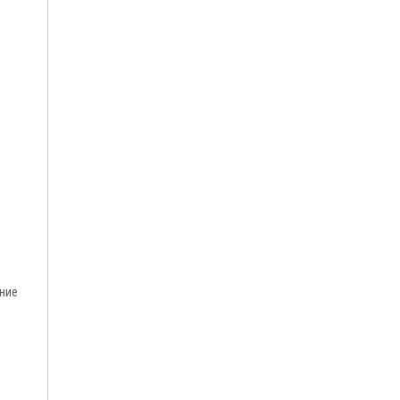
ние
й