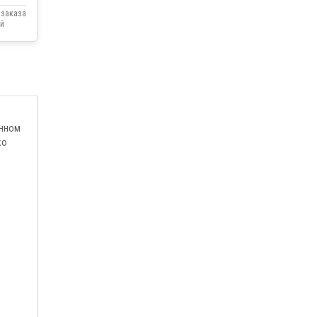
 заказа
й
енном
ко