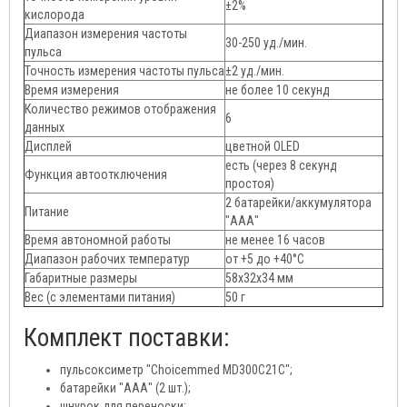
±2%
кислорода
Диапазон измерения частоты
30-250 уд./мин.
пульса
Точность измерения частоты пульса
±2 уд./мин.
Время измерения
не более 10 секунд
Количество режимов отображения
6
данных
Дисплей
цветной OLED
есть (через 8 секунд
Функция автоотключения
простоя)
2 батарейки/аккумулятора
Питание
"ААА"
Время автономной работы
не менее 16 часов
Диапазон рабочих температур
от +5 до +40°C
Габаритные размеры
58х32х34 мм
Вес (с элементами питания)
50 г
Комплект поставки:
пульсоксиметр "Choicemmed MD300C21C";
батарейки "ААА" (2 шт.);
шнурок для переноски;